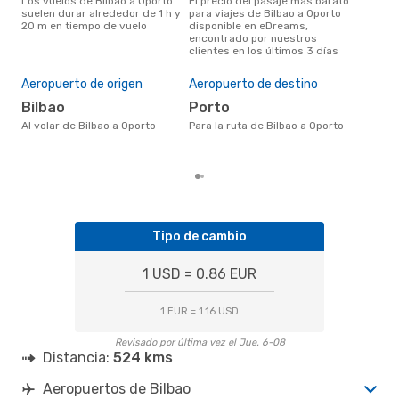
Los vuelos de Bilbao a Oporto
El precio del pasaje más barato
marzo es una época muy
suelen durar alrededor de 1 h y
para viajes de Bilbao a Oporto
conc
20 m en tiempo de vuelo
disponible en eDreams,
a Op
encontrado por nuestros
nues
clientes en los últimos 3 días
Pre
U
Aeropuerto de origen
Aeropuerto de destino
US$93 es el precio medio de un
Bilbao
Porto
viaj
se 
Al volar de Bilbao a Oporto
Para la ruta de Bilbao a Oporto
prec
los
Tipo de cambio
1 USD = 0.86 EUR
1 EUR = 1.16 USD
Revisado por última vez el Jue. 6-08
Distancia:
524 kms
Aeropuertos de Bilbao