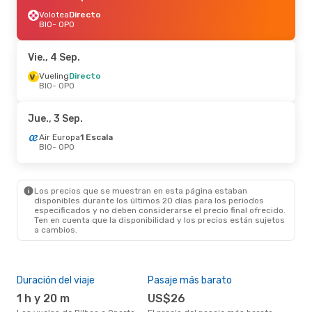
Volotea
Directo
BIO
- OPO
Vie., 4 Sep.
Vueling
Directo
BIO
- OPO
Jue., 3 Sep.
Air Europa
1 Escala
BIO
- OPO
Los precios que se muestran en esta página estaban
disponibles durante los últimos 20 días para los periodos
especificados y no deben considerarse el precio final ofrecido.
Ten en cuenta que la disponibilidad y los precios están sujetos
a cambios.
Duración del viaje
Pasaje más barato
Tem
1 h y 20 m
US$26
m