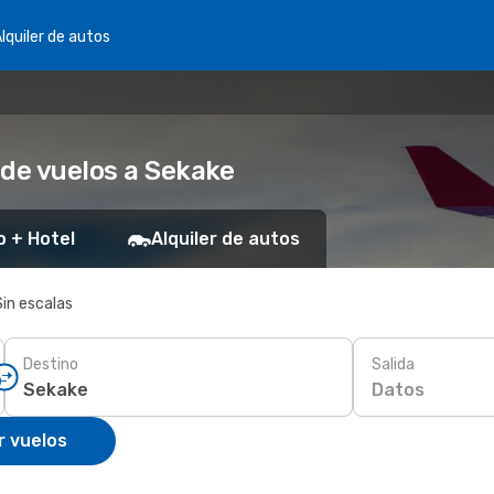
lquiler de autos
 de vuelos a Sekake
o + Hotel
Alquiler de autos
Sin escalas
Destino
Salida
Datos
r vuelos