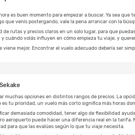
ahora es buen momento para empezar a buscar. Ya sea que 
rgo que venís postergando, vale la pena arrancar con la bús
de rutas y precios claros en un solo lugar, para que pueda
s y cuándo volás influyen en cómo empieza tu viaje, y quere
e viene mejor. Encontrar el vuelo adecuado debería ser simp
 Sekake
ar muchas opciones en distintos rangos de precios. La opci
po es tu prioridad, un vuelo más corto significa más horas d
rificar demasiada comodidad, tener algo de flexibilidad ayud
otro aeropuerto puede hacer una diferencia real en la tarif
ad para que las evalúes según lo que tu viaje necesita.