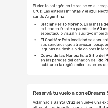
El viento patagónico te recibe en el aero
Cruz
. Las estepas infinitas y el azul elé
sur de
Argentina
.
Glaciar Perito Moreno
: Es la masa d
extienden frente a paredes de
60 m
espectáculo visual y auditivo imperdi
El Chaltén
: Esta localidad se encuent
sus senderos que atraviesan bosques
lagunas de deshielo de colores inten
Cueva de las Manos
: Este
Sitio del
en las paredes del cañadón del
Río P
habitaron la región milenios antes d
Reservá tu vuelo a con eDreams S
Volar hacia
Santa Cruz
se vuelve una ex
alternativas. Aquellos que visitan la
Pata