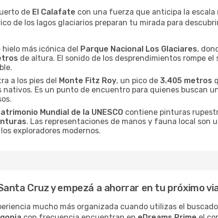
puerto de
El Calafate
con una fuerza que anticipa la escala
ctrico de los lagos glaciarios preparan tu mirada para descub
e hielo más icónica del
Parque Nacional Los Glaciares
, don
etros
de altura. El sonido de los desprendimientos rompe el 
ble.
ra a los pies del
Monte Fitz Roy
, un pico de
3.405 metros
q
 nativos. Es un punto de encuentro para quienes buscan u
sos.
 Patrimonio Mundial de la UNESCO
contiene pinturas rupest
inturas
. Las representaciones de manos y fauna local son u
e los exploradores modernos.
anta Cruz y empezá a ahorrar en tu próximo vi
periencia mucho más organizada cuando utilizas el buscad
gonia
con frecuencia encuentran en
eDreams Prime
el co