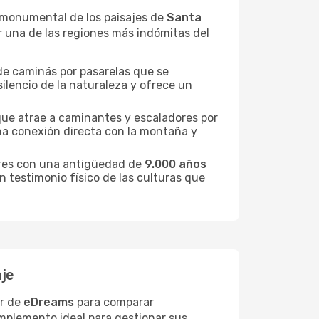
 monumental de los paisajes de
Santa
rir una de las regiones más indómitas del
de caminás por pasarelas que se
silencio de la naturaleza y ofrece un
ue atrae a caminantes y escaladores por
na conexión directa con la montaña y
res con una antigüedad de
9.000 años
n testimonio físico de las culturas que
aje
or de
eDreams
para comparar
mplemento ideal para gestionar sus