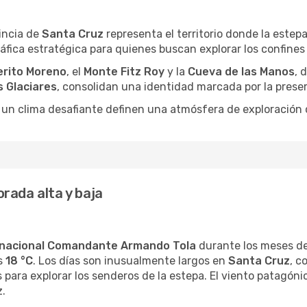
vincia de
Santa Cruz
representa el territorio donde la estepa
áfica estratégica para quienes buscan explorar los confines
erito Moreno
, el
Monte Fitz Roy
y la
Cueva de las Manos
, 
s Glaciares
, consolidan una identidad marcada por la prese
 un clima desafiante definen una atmósfera de exploración
rada alta y baja
rnacional Comandante Armando Tola
durante los meses d
s
18 °C
. Los días son inusualmente largos en
Santa Cruz
, c
 para explorar los senderos de la estepa. El viento patagón
z.