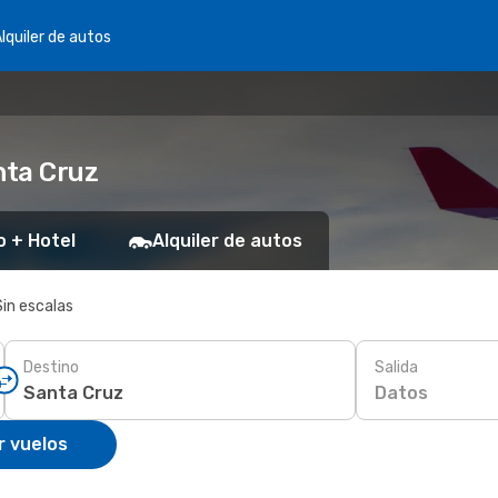
lquiler de autos
nta Cruz
o + Hotel
Alquiler de autos
Sin escalas
Destino
Salida
Datos
r vuelos