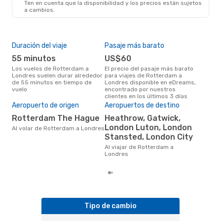
Ten en cuenta que la disponibilidad y los precios están sujetos
a cambios.
Duración del viaje
Pasaje más barato
Tem
55 minutos
US$60
m
Los vuelos de Rotterdam a
El precio del pasaje más barato
marzo es una época muy
Londres suelen durar alrededor
para viajes de Rotterdam a
conc
de 55 minutos en tiempo de
Londres disponible en eDreams,
Rot
vuelo
encontrado por nuestros
opin
clientes en los últimos 3 días
Pre
Aeropuerto de origen
Aeropuertos de destino
U
Rotterdam The Hague
Heathrow, Gatwick,
US$135 es el precio medio de un
London Luton, London
via
Al volar de Rotterdam a Londres
cua
Stansted, London City
eDr
Al viajar de Rotterdam a
los 
Londres
mes
Tipo de cambio