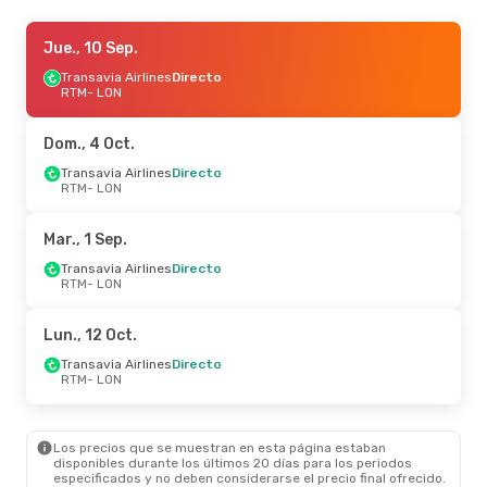
Mar., 25 Ago.
Jue., 10 Sep.
- Mié., 2 Sep.
Transavia Airlines
Transavia Airlines
Directo
Directo
RTM
RTM
- LON
- LON
Easyjet
Directo
LON
- RTM
Dom., 4 Oct.
Jue., 17 Sep.
Transavia Airlines
- Dom., 20 Sep.
Directo
RTM
- LON
Transavia Airlines
Directo
RTM
- LON
Easyjet
Directo
Mar., 1 Sep.
LON
- RTM
Transavia Airlines
Directo
RTM
- LON
Lun., 12 Oct.
Transavia Airlines
Directo
RTM
- LON
Los precios que se muestran en esta página estaban
disponibles durante los últimos 20 días para los periodos
especificados y no deben considerarse el precio final ofrecido.