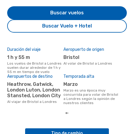
Buscar vuelos
Buscar Vuelo + Hotel
Duración del viaje
Aeropuerto de origen
Pre
1 h y 55 m
Bristol
U
Los vuelos de Bristol a Londres
Al volar de Bristol a Londres
US$281 es el precio medio de un
suelen durar alrededor de 1 h y
viaj
55 m en tiempo de vuelo
cua
Aeropuertos de destino
Temporada alta
eDr
los 
Heathrow, Gatwick,
marzo
mes
London Luton, London
marzo es una época muy
concurrida para volar de Bristol
Stansted, London City
a Londres según la opinión de
Al viajar de Bristol a Londres
nuestros clientes
Tipo de cambio