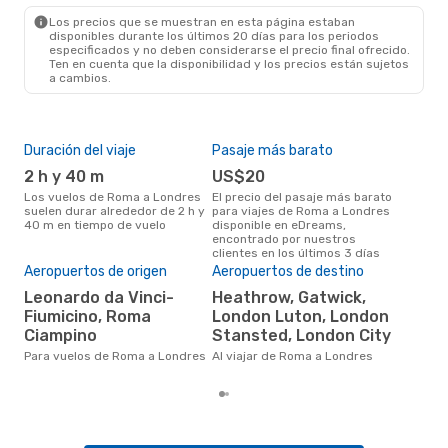
LON
- ROM
Los precios que se muestran en esta página estaban
disponibles durante los últimos 20 días para los periodos
especificados y no deben considerarse el precio final ofrecido.
Ten en cuenta que la disponibilidad y los precios están sujetos
a cambios.
Duración del viaje
Pasaje más barato
Tem
2 h y 40 m
US$20
m
Los vuelos de Roma a Londres
El precio del pasaje más barato
marzo es una época muy
suelen durar alrededor de 2 h y
para viajes de Roma a Londres
con
40 m en tiempo de vuelo
disponible en eDreams,
Lond
encontrado por nuestros
nues
clientes en los últimos 3 días
Pre
Aeropuertos de origen
Aeropuertos de destino
U
Leonardo da Vinci-
Heathrow, Gatwick,
US$90 es el precio medio de un
Fiumicino, Roma
London Luton, London
via
se 
Ciampino
Stansted, London City
prec
Para vuelos de Roma a Londres
Al viajar de Roma a Londres
los