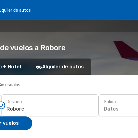
lquiler de autos
 de vuelos a Robore
o + Hotel
Alquiler de autos
Sin escalas
Destino
Salida
Datos
r vuelos