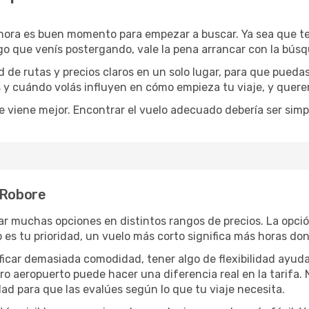
ahora es buen momento para empezar a buscar. Ya sea que t
rgo que venís postergando, vale la pena arrancar con la bús
de rutas y precios claros en un solo lugar, para que pueda
s y cuándo volás influyen en cómo empieza tu viaje, y quere
e viene mejor. Encontrar el vuelo adecuado debería ser simp
 Robore
r muchas opciones en distintos rangos de precios. La opci
po es tu prioridad, un vuelo más corto significa más horas d
rificar demasiada comodidad, tener algo de flexibilidad ayud
otro aeropuerto puede hacer una diferencia real en la tarif
ad para que las evalúes según lo que tu viaje necesita.