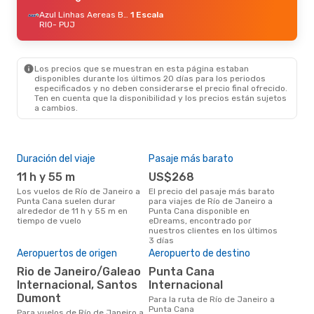
Azul Linhas Aereas Brasileiras
1 Escala
RIO
- PUJ
Los precios que se muestran en esta página estaban
disponibles durante los últimos 20 días para los periodos
especificados y no deben considerarse el precio final ofrecido.
Ten en cuenta que la disponibilidad y los precios están sujetos
a cambios.
Duración del viaje
Pasaje más barato
Tem
11 h y 55 m
US$268
m
Los vuelos de Río de Janeiro a
El precio del pasaje más barato
marzo es una época muy
Punta Cana suelen durar
para viajes de Río de Janeiro a
conc
alrededor de 11 h y 55 m en
Punta Cana disponible en
Jane
tiempo de vuelo
eDreams, encontrado por
opin
nuestros clientes en los últimos
3 días
Mej
Aeropuertos de origen
Aeropuerto de destino
res
Rio de Janeiro/Galeao
Punta Cana
e
Internacional, Santos
Internacional
septiembre es una época muy
Dumont
Para la ruta de Río de Janeiro a
popu
Punta Cana
Para vuelos de Río de Janeiro a