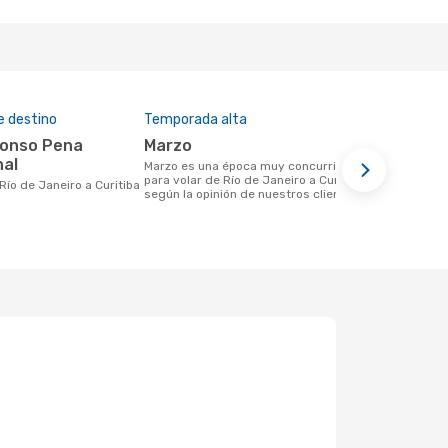
e destino
Temporada alta
Aerolíneas
marzo
Azul Linhas Aereas
nal
Brasileir
marzo es una época muy concurrida
para volar de Río de Janeiro a Curitiba
 Río de Janeiro a Curitiba
Aerolínea(s) con vuelos a Curitiba
según la opinión de nuestros clientes
saliendo de