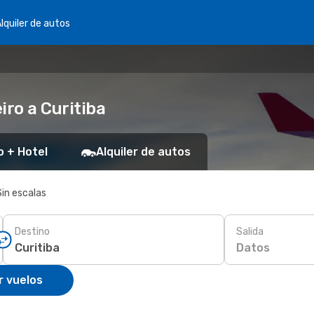
lquiler de autos
iro a Curitiba
o + Hotel
Alquiler de autos
Sin escalas
Destino
Salida
Datos
r vuelos