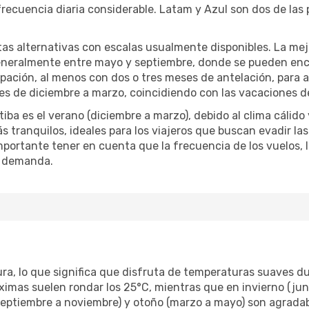
recuencia diaria considerable. Latam y Azul son dos de las 
utas alternativas con escalas usualmente disponibles. La me
generalmente entre mayo y septiembre, donde se pueden enco
pación, al menos con dos o tres meses de antelación, para as
 de diciembre a marzo, coincidiendo con las vacaciones de v
iba es el verano (diciembre a marzo), debido al clima cálido
s tranquilos, ideales para los viajeros que buscan evadir las
ortante tener en cuenta que la frecuencia de los vuelos, la
a demanda.
tura, lo que significa que disfruta de temperaturas suaves d
ximas suelen rondar los 25°C, mientras que en invierno (jun
septiembre a noviembre) y otoño (marzo a mayo) son agrada