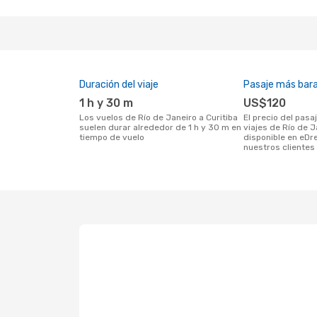
Duración del viaje
Pasaje más bar
1 h y 30 m
US$120
Los vuelos de Río de Janeiro a Curitiba
El precio del pasaje más barato para
suelen durar alrededor de 1 h y 30 m en
viajes de Río de J
tiempo de vuelo
disponible en eDr
nuestros clientes 