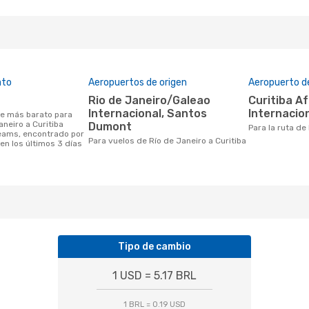
ato
Aeropuertos de origen
Aeropuerto d
Rio de Janeiro/Galeao
Curitiba Afonso Pena
Internacional, Santos
Internacio
aneiro a Curitiba
Dumont
Para la ruta de
eams, encontrado por
Para vuelos de Río de Janeiro a Curitiba
en los últimos 3 días
Tipo de cambio
1 USD = 5.17 BRL
1 BRL = 0.19 USD