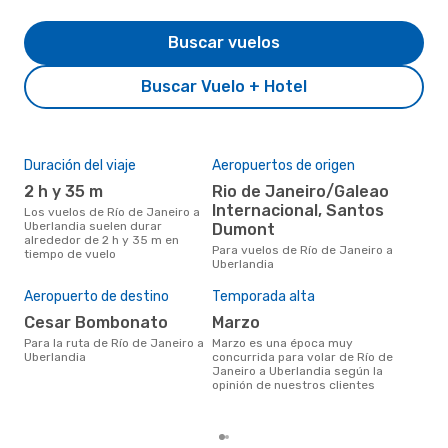
Buscar vuelos
Buscar Vuelo + Hotel
Duración del viaje
Aeropuertos de origen
Aer
rut
2 h y 35 m
Rio de Janeiro/Galeao
Go
Internacional, Santos
Los vuelos de Río de Janeiro a
Uberlandia suelen durar
Dumont
Aerolínea(s) con vuelos a
alrededor de 2 h y 35 m en
Ube
Para vuelos de Río de Janeiro a
tiempo de vuelo
de 
Uberlandia
Aeropuerto de destino
Temporada alta
Mej
res
Cesar Bombonato
marzo
ab
Para la ruta de Río de Janeiro a
marzo es una época muy
Uberlandia
concurrida para volar de Río de
enero es una época muy popular
Janeiro a Uberlandia según la
para
opinión de nuestros clientes
Ube
tend