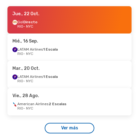
Dom., 11 Oct.
Jue., 22 Oct.
- Lun., 19 Oct.
Gol
Gol
2 Escalas
Directo
RIO
RIO
- NYC
- NYC
LATAM Airlines
1 Escala
NYC
- RIO
Mié., 16 Sep.
LATAM Airlines
1 Escala
RIO
- NYC
Mar., 20 Oct.
LATAM Airlines
1 Escala
RIO
- NYC
Vie., 28 Ago.
American Airlines
2 Escalas
RIO
- NYC
Ver más