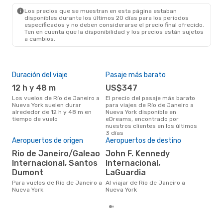
Los precios que se muestran en esta página estaban
disponibles durante los últimos 20 días para los periodos
especificados y no deben considerarse el precio final ofrecido.
Ten en cuenta que la disponibilidad y los precios están sujetos
a cambios.
Duración del viaje
Pasaje más barato
Tem
12 h y 48 m
US$347
m
Los vuelos de Río de Janeiro a
El precio del pasaje más barato
marzo es una época muy
Nueva York suelen durar
para viajes de Río de Janeiro a
conc
alrededor de 12 h y 48 m en
Nueva York disponible en
Jane
tiempo de vuelo
eDreams, encontrado por
opin
nuestros clientes en los últimos
Pre
3 días
Aeropuertos de origen
Aeropuertos de destino
U
Rio de Janeiro/Galeao
John F. Kennedy
US$820 es el precio medio de un
viaj
Internacional, Santos
Internacional,
Yor
Dumont
LaGuardia
eDr
los 
Para vuelos de Río de Janeiro a
Al viajar de Río de Janeiro a
mes
Nueva York
Nueva York