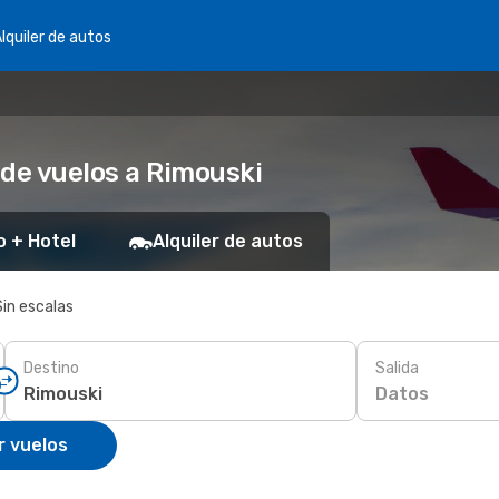
lquiler de autos
 de vuelos a Rimouski
o + Hotel
Alquiler de autos
Sin escalas
Destino
Salida
Datos
r vuelos