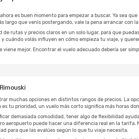
 ahora es buen momento para empezar a buscar. Ya sea que
ás largo que venís postergando, vale la pena arrancar con l
de rutas y precios claros en un solo lugar, para que pueda
s y cuándo volás influyen en cómo empieza tu viaje, y quere
e viene mejor. Encontrar el vuelo adecuado debería ser simp
 Rimouski
rar muchas opciones en distintos rangos de precios. La op
po es tu prioridad, un vuelo más corto significa más horas d
rificar demasiada comodidad, tener algo de flexibilidad ayud
otro aeropuerto puede hacer una diferencia real en la tarif
ad para que las evalúes según lo que tu viaje necesita.