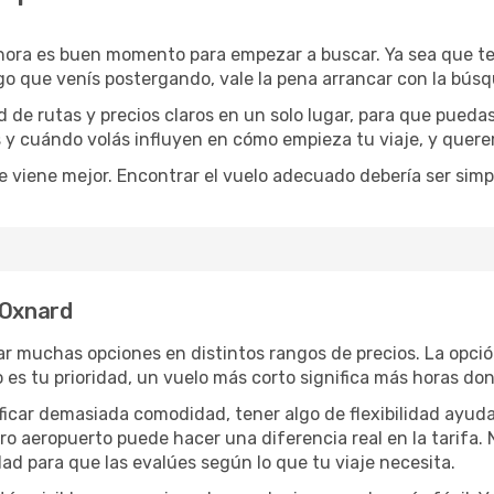
ahora es buen momento para empezar a buscar. Ya sea que t
rgo que venís postergando, vale la pena arrancar con la bús
de rutas y precios claros en un solo lugar, para que pueda
s y cuándo volás influyen en cómo empieza tu viaje, y quere
e viene mejor. Encontrar el vuelo adecuado debería ser simp
 Oxnard
r muchas opciones en distintos rangos de precios. La opci
po es tu prioridad, un vuelo más corto significa más horas d
rificar demasiada comodidad, tener algo de flexibilidad ayud
otro aeropuerto puede hacer una diferencia real en la tarif
ad para que las evalúes según lo que tu viaje necesita.