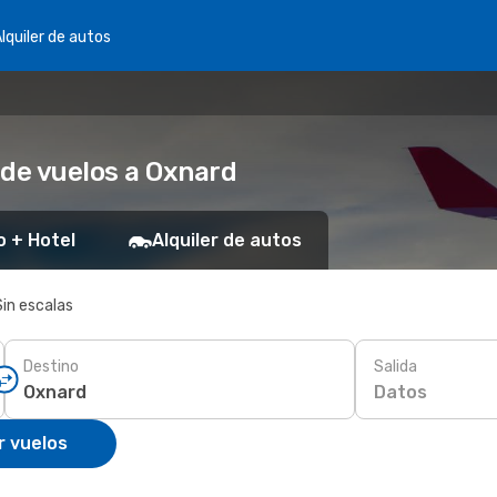
lquiler de autos
 de vuelos a Oxnard
o + Hotel
Alquiler de autos
Sin escalas
Destino
Salida
Datos
r vuelos