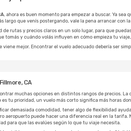
CA
, ahora es buen momento para empezar a buscar. Ya sea 
ás largo que venís postergando, vale la pena arrancar con l
de rutas y precios claros en un solo lugar, para que pueda
 que tomás y cuándo volás influyen en cómo empieza tu viaje
e viene mejor. Encontrar el vuelo adecuado debería ser simp
Fillmore, CA
ontrar muchas opciones en distintos rangos de precios. La
po es tu prioridad, un vuelo más corto significa más horas d
rificar demasiada comodidad, tener algo de flexibilidad ayud
otro aeropuerto puede hacer una diferencia real en la tarif
ad para que las evalúes según lo que tu viaje necesita.