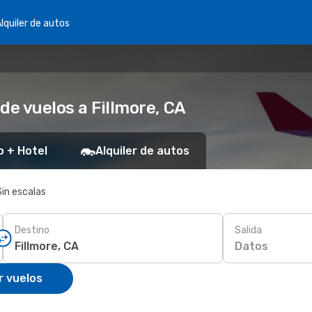
lquiler de autos
de vuelos a Fillmore, CA
o + Hotel
Alquiler de autos
Sin escalas
Destino
Salida
Datos
r vuelos