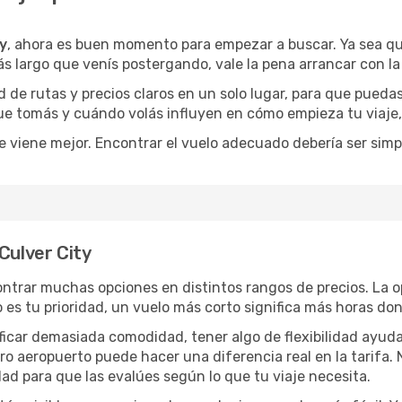
ty
, ahora es buen momento para empezar a buscar. Ya sea q
ás largo que venís postergando, vale la pena arrancar con l
de rutas y precios claros en un solo lugar, para que pueda
 que tomás y cuándo volás influyen en cómo empieza tu viaje
e viene mejor. Encontrar el vuelo adecuado debería ser simp
Culver City
ntrar muchas opciones en distintos rangos de precios. La 
po es tu prioridad, un vuelo más corto significa más horas d
rificar demasiada comodidad, tener algo de flexibilidad ayud
otro aeropuerto puede hacer una diferencia real en la tarif
ad para que las evalúes según lo que tu viaje necesita.