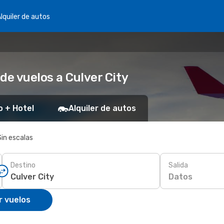
lquiler de autos
de vuelos a Culver City
o + Hotel
Alquiler de autos
Sin escalas
Destino
Salida
Datos
r vuelos