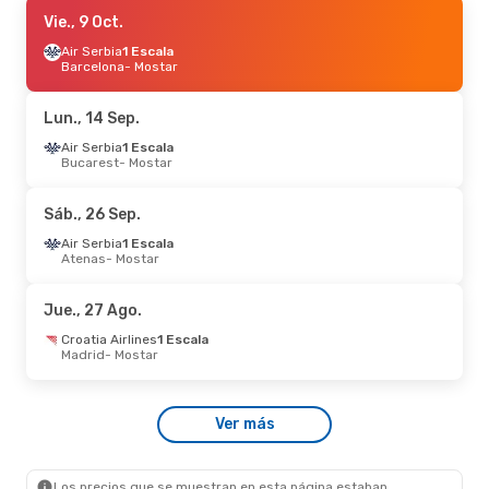
Lun., 24 Ago.
Vie., 9 Oct.
- Lun., 31 Ago.
Air Serbia
Air Serbia
2 Escalas
1 Escala
Madrid
Barcelona
- Mostar
- Mostar
Croatia Airlines
1 Escala
Mostar
- Madrid
Lun., 14 Sep.
Air Serbia
1 Escala
Bucarest
- Mostar
Sáb., 26 Sep.
Air Serbia
1 Escala
Atenas
- Mostar
Jue., 27 Ago.
Croatia Airlines
1 Escala
Madrid
- Mostar
Ver más
Los precios que se muestran en esta página estaban