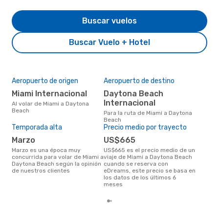
Buscar vuelos
Buscar Vuelo + Hotel
Aeropuerto de origen
Aeropuerto de destino
Mej
res
Miami Internacional
Daytona Beach
ab
Internacional
Al volar de Miami a Daytona
Beach
marzo es una época muy popular
Para la ruta de Miami a Daytona
para
Beach
Bea
Temporada alta
Precio medio por trayecto
los 
marzo
US$665
marzo es una época muy
US$665 es el precio medio de un
concurrida para volar de Miami a
viaje de Miami a Daytona Beach
Daytona Beach según la opinión
cuando se reserva con
de nuestros clientes
eDreams, este precio se basa en
los datos de los últimos 6
meses