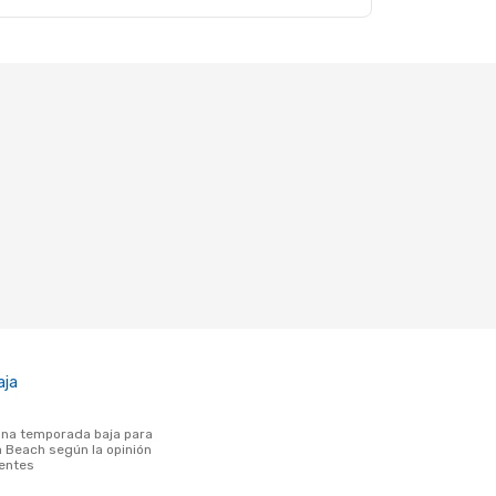
aja
a Beach según la opinión
ientes