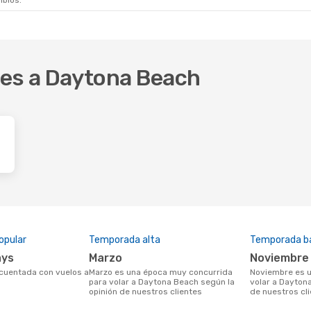
mbios.
res a Daytona Beach
opular
Temporada alta
Temporada b
ays
marzo
noviembre
marzo es una época muy concurrida
noviembre es una temporada baja para
para volar a Daytona Beach según la
volar a Dayton
opinión de nuestros clientes
de nuestros cl