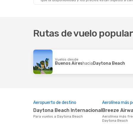
que la disponibilidad y los precios están sujetos a ca
Rutas de vuelo popula
Vuelos desde
Buenos Aires
hacia
Daytona Beach
Aeropuerto de destino
Aerolínea más p
Daytona Beach Internacional
Breeze Airw
Para vuelos a Daytona Beach
Aerolínea más frecuentada con vuelos a
Daytona Beach