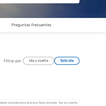
Preguntas frecuentes
Filtrar por
Ida y vuelta
Solo ida
, 11 Oct.
2 Escalas
ytona Beach
2 Escalas
uenos Aires
eben considerarse el precio final ofrecido. Ten en cuenta