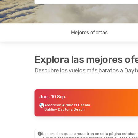
Mejores ofertas
Explora las mejores of
Descubre los vuelos más baratos a Day
Jue., 10 Sep.
Vie., 18 Sep.
- Sáb., 26 Sep.
Jue., 1
American Airlines
1 Escala
Dublín
- Daytona Beach
Breeze Airways
Directo
Americ
Raleigh - Durham
- Daytona Beach
Wenat
Breeze Airways
Directo
Americ
Daytona Beach
- Raleigh - Durham
Dayto
Los precios que se muestran en esta página estaban di