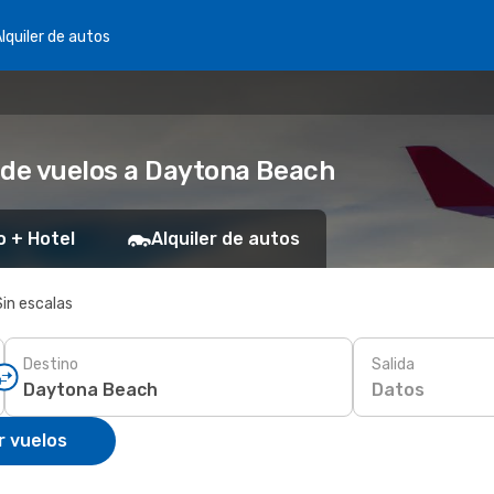
lquiler de autos
 de vuelos a Daytona Beach
o + Hotel
Alquiler de autos
Sin escalas
Destino
Salida
Datos
r vuelos