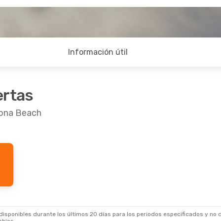
Información útil
ertas
tona Beach
0 Sep.
- Mié., 16 Sep.
Lun., 5 Oct.
- Dom.
an Airlines
2 Escalas
American Airlines
chee, WA
- Daytona Beach
Buenos Aires
- Da
an Airlines
2 Escalas
American Airlines
na Beach
- Wenatchee, WA
Daytona Beach
- B
sponibles durante los últimos 20 días para los periodos especificados y no d