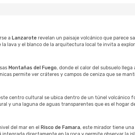
arse a
Lanzarote
revelan un paisaje volcánico que parece s
e la lava y el blanco de la arquitectura local te invita a explo
osas
Montañas del Fuego
, donde el calor del subsuelo llega
cánicas permite ver cráteres y campos de ceniza que se mant
este centro cultural se ubica dentro de un túnel volcánico 
atural y una laguna de aguas transparentes que es el hogar 
nivel del mar en el
Risco de Famara
, este mirador tiene un
á integrada directamente en la roca y permite observar la is