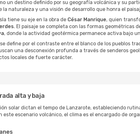
 un destino definido por su geografía volcánica y su particul
 la naturaleza y una visión de desarrollo que honra el paisaj
sla tiene su eje en la obra de
César Manrique
, quien trans
Verdes
. El paisaje se completa con las formas geométricas d
ya
, donde la actividad geotérmica permanece activa bajo u
 se define por el contraste entre el blanco de los pueblos tra
buscan una desconexión profunda a través de senderos geol
os locales de fuerte carácter.
ada alta y baja
iación solar dictan el tempo de Lanzarote, estableciendo ruti
En este escenario volcánico, el clima es el encargado de or
canes