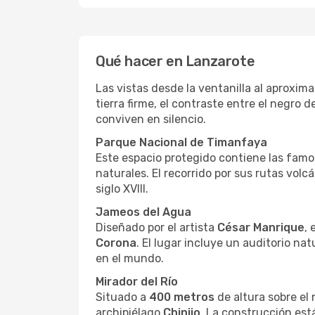
Qué hacer en Lanzarote
Las vistas desde la ventanilla al aproxim
tierra firme, el contraste entre el negro d
conviven en silencio.
Parque Nacional de Timanfaya
Este espacio protegido contiene las fam
naturales. El recorrido por sus rutas vol
siglo XVIII.
Jameos del Agua
Diseñado por el artista
César Manrique
, 
Corona
. El lugar incluye un auditorio n
en el mundo.
Mirador del Río
Situado a
400 metros
de altura sobre el 
archipiélago
Chinijo
. La construcción est