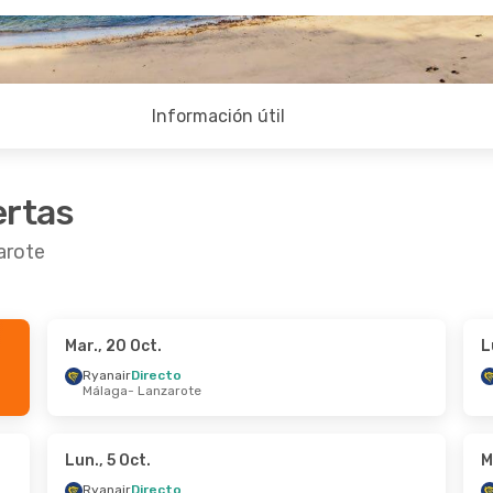
Información útil
ertas
arote
Mar., 20 Oct.
L
p.
- Jue., 8 Oct.
Jue., 15 Oct.
- Lun., 19 O
Ryanair
Directo
Málaga
- Lanzarote
recto
Ryanair
Directo
anzarote
Madrid
- Lanzarote
recto
Ryanair
Directo
- Madrid
Lanzarote
- Madrid
Lun., 5 Oct.
M
Ryanair
Directo