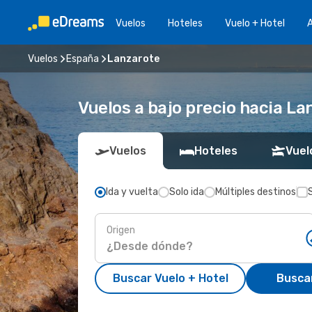
Vuelos
Hoteles
Vuelo + Hotel
A
Vuelos
España
Lanzarote
Vuelos a bajo precio hacia La
Vuelos
Hoteles
Vuel
Ida y vuelta
Solo ida
Múltiples destinos
Origen
Buscar Vuelo + Hotel
Busca