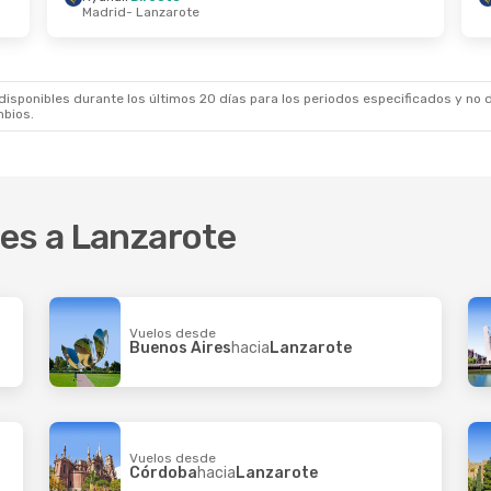
Madrid
- Lanzarote
o.
- Mar., 1 Sep.
Sáb., 12 Sep.
- Lun., 14 
recto
Vueling
Directo
o
- Lanzarote
Bilbao
- Lanzarote
recto
Air Europa
Directo
- Edimburgo
Lanzarote
- Bilbao
sponibles durante los últimos 20 días para los periodos especificados y no d
mbios.
res a Lanzarote
Vuelos desde
Buenos Aires
hacia
Lanzarote
Vuelos desde
Córdoba
hacia
Lanzarote