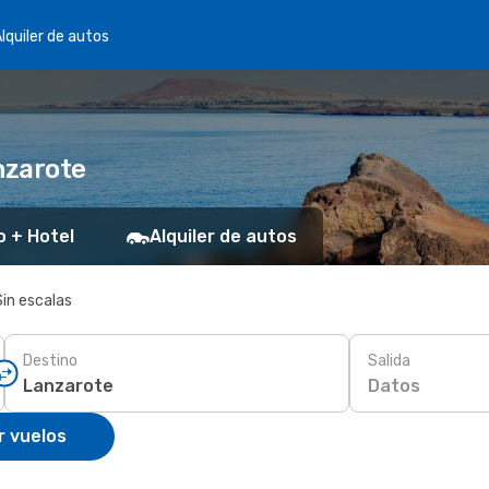
lquiler de autos
nzarote
o + Hotel
Alquiler de autos
Sin escalas
Destino
Salida
Datos
r vuelos