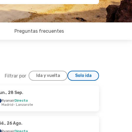
Preguntas frecuentes
Filtrar por
Ida y vuelta
Solo ida
un., 28 Sep.
ct.
Ryanair
Directo
Madrid
- Lanzarote
ié., 26 Ago.
Ryanair
Directo