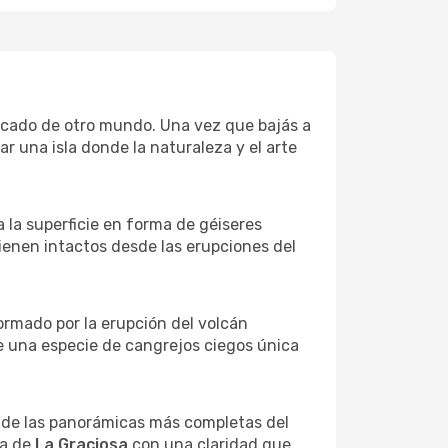
acado de otro mundo. Una vez que bajás a
rar una isla donde la naturaleza y el arte
 a la superficie en forma de géiseres
ienen intactos desde las erupciones del
formado por la erupción del volcán
de una especie de cangrejos ciegos única
a de las panorámicas más completas del
la de
La Graciosa
con una claridad que