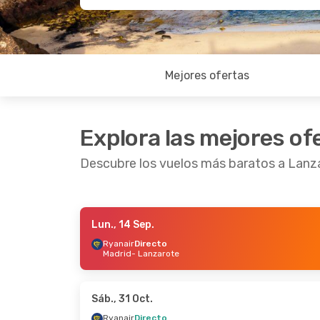
Mejores ofertas
Explora las mejores of
Descubre los vuelos más baratos a Lanz
Lun., 14 Sep.
Lun., 21 Sep.
- Mar., 29 Sep.
Mar., 29 Se
Ryanair
Directo
Madrid
- Lanzarote
Ryanair
Directo
Ryanair
Di
Madrid
- Lanzarote
Madrid
- L
Ryanair
Directo
Ryanair
Di
Lanzarote
- Madrid
Lanzarote
Sáb., 31 Oct.
Ryanair
Directo