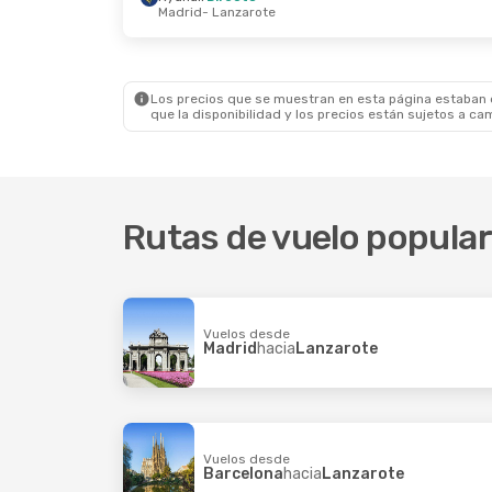
Madrid
- Lanzarote
Vie., 23 Oct.
- Vie., 30 Oct.
Mié., 26 Ag
Ryanair
Directo
Ryanair
Di
Madrid
- Lanzarote
Edimburg
Ryanair
Directo
Easyjet
Di
Lanzarote
- Madrid
Lanzarote
Los precios que se muestran en esta página estaban di
que la disponibilidad y los precios están sujetos a ca
Rutas de vuelo popula
Vuelos desde
Madrid
hacia
Lanzarote
Vuelos desde
Barcelona
hacia
Lanzarote