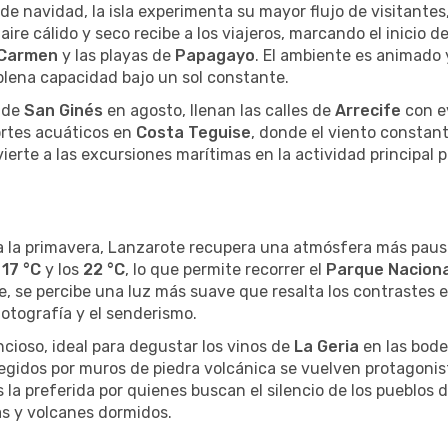
 de navidad, la isla experimenta su mayor flujo de visitant
el aire cálido y seco recibe a los viajeros, marcando el inicio 
 Carmen
y las playas de
Papagayo
. El ambiente es animado y
plena capacidad bajo un sol constante.
s de
San Ginés
en agosto, llenan las calles de
Arrecife
con ev
portes acuáticos en
Costa Teguise
, donde el viento constant
ierte a las excursiones marítimas en la actividad principal par
ta la primavera, Lanzarote recupera una atmósfera más pau
s
17 °C
y los
22 °C
, lo que permite recorrer el
Parque Naciona
zaje, se percibe una luz más suave que resalta los contrastes 
fotografía y el senderismo.
encioso, ideal para degustar los vinos de
La Geria
en las bode
egidos por muros de piedra volcánica se vuelven protagonis
la preferida por quienes buscan el silencio de los pueblos d
as y volcanes dormidos.