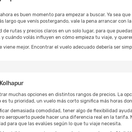
 ahora es buen momento para empezar a buscar. Ya sea que
ás largo que venís postergando, vale la pena arrancar con l
de rutas y precios claros en un solo lugar, para que pueda
s y cuándo volás influyen en cómo empieza tu viaje, y quere
e viene mejor. Encontrar el vuelo adecuado debería ser simp
 Kolhapur
rar muchas opciones en distintos rangos de precios. La op
po es tu prioridad, un vuelo más corto significa más horas d
rificar demasiada comodidad, tener algo de flexibilidad ayud
otro aeropuerto puede hacer una diferencia real en la tarif
ad para que las evalúes según lo que tu viaje necesita.