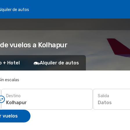
lquiler de autos
 de vuelos a Kolhapur
o + Hotel
Alquiler de autos
Sin escalas
Destino
Salida
Datos
r vuelos