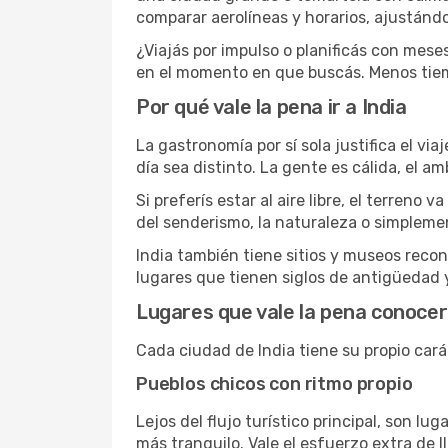
comparar aerolíneas y horarios, ajustándo
¿Viajás por impulso o planificás con mese
en el momento en que buscás. Menos tiem
Por qué vale la pena ir a India
La gastronomía por sí sola justifica el vi
día sea distinto. La gente es cálida, el a
Si preferís estar al aire libre, el terre
del senderismo, la naturaleza o simpleme
India también tiene sitios y museos reco
lugares que tienen siglos de antigüedad y
Lugares que vale la pena conocer
Cada ciudad de India tiene su propio carác
Pueblos chicos con ritmo propio
Lejos del flujo turístico principal, son l
más tranquilo. Vale el esfuerzo extra de ll