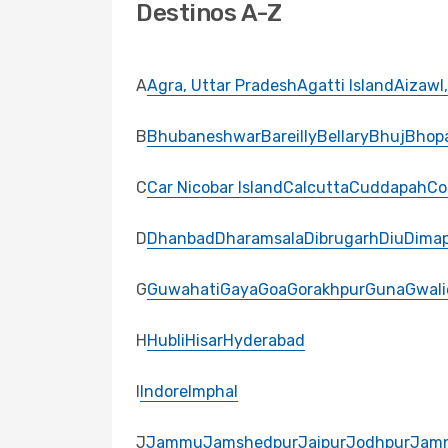
Destinos A-Z
A
Agra, Uttar Pradesh
Agatti Island
Aizawl
B
Bhubaneshwar
Bareilly
Bellary
Bhuj
Bhop
C
Car Nicobar Island
Calcutta
Cuddapah
Co
D
Dhanbad
Dharamsala
Dibrugarh
Diu
Dima
G
Guwahati
Gaya
Goa
Gorakhpur
Guna
Gwali
H
Hubli
Hisar
Hyderabad
I
Indore
Imphal
J
Jammu
Jamshedpur
Jaipur
Jodhpur
Jam