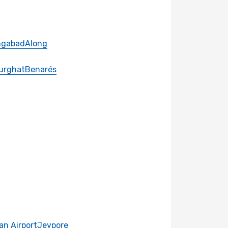
ngabad
Along
urghat
Benarés
an Airport
Jeypore