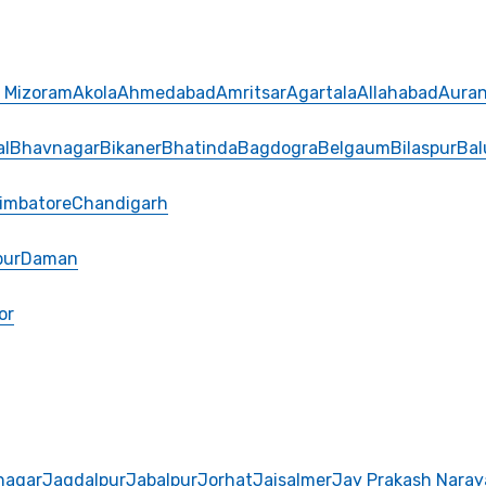
, Mizoram
Akola
Ahmedabad
Amritsar
Agartala
Allahabad
Aura
al
Bhavnagar
Bikaner
Bhatinda
Bagdogra
Belgaum
Bilaspur
Bal
imbatore
Chandigarh
pur
Daman
or
nagar
Jagdalpur
Jabalpur
Jorhat
Jaisalmer
Jay Prakash Naray