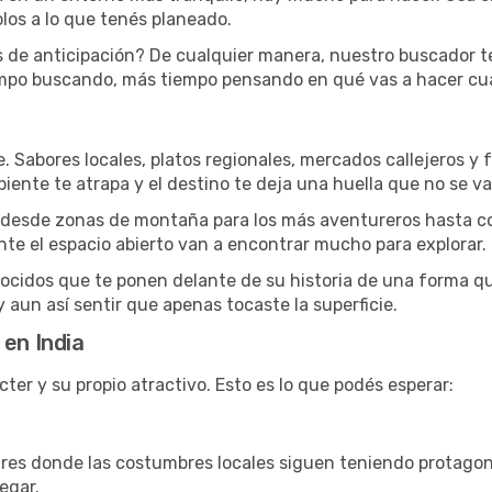
los a lo que tenés planeado.
s de anticipación? De cualquier manera, nuestro buscador te
po buscando, más tiempo pensando en qué vas a hacer cuan
aje. Sabores locales, platos regionales, mercados callejeros 
mbiente te atrapa y el destino te deja una huella que no se v
no va desde zonas de montaña para los más aventureros hasta 
nte el espacio abierto van a encontrar mucho para explorar.
nocidos que te ponen delante de su historia de una forma q
 aun así sentir que apenas tocaste la superficie.
 en India
ter y su propio atractivo. Esto es lo que podés esperar:
ugares donde las costumbres locales siguen teniendo protagon
egar.