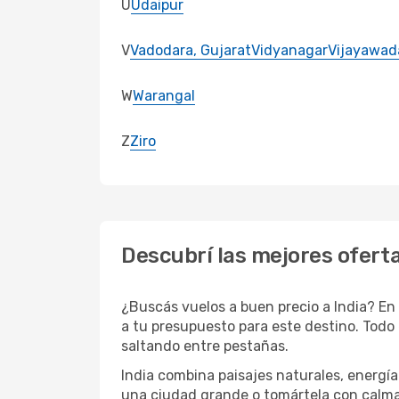
U
Udaipur
V
Vadodara, Gujarat
Vidyanagar
Vijayawad
W
Warangal
Z
Ziro
Descubrí las mejores oferta
¿Buscás vuelos a buen precio a India? En
a tu presupuesto para este destino. Todo 
saltando entre pestañas.
India combina paisajes naturales, energía
una ciudad grande o tomártela con calma 