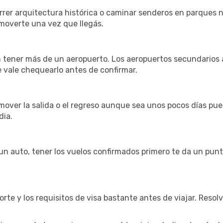
rrer arquitectura histórica o caminar senderos en parques na
overte una vez que llegás.
 tener más de un aeropuerto. Los aeropuertos secundarios a
e vale chequearlo antes de confirmar.
over la salida o el regreso aunque sea unos pocos días pued
dia.
r un auto, tener los vuelos confirmados primero te da un pun
rte y los requisitos de visa bastante antes de viajar. Resol