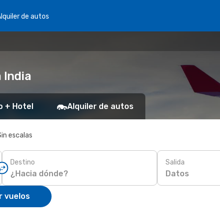
lquiler de autos
 India
o + Hotel
Alquiler de autos
Sin escalas
Destino
Salida
Datos
r vuelos