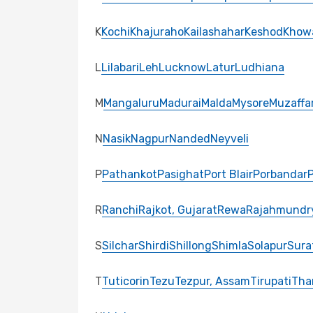
K
Kochi
Khajuraho
Kailashahar
Keshod
Khow
L
Lilabari
Leh
Lucknow
Latur
Ludhiana
M
Mangaluru
Madurai
Malda
Mysore
Muzaffa
N
Nasik
Nagpur
Nanded
Neyveli
P
Pathankot
Pasighat
Port Blair
Porbandar
R
Ranchi
Rajkot, Gujarat
Rewa
Rajahmundr
S
Silchar
Shirdi
Shillong
Shimla
Solapur
Sura
T
Tuticorin
Tezu
Tezpur, Assam
Tirupati
Tha