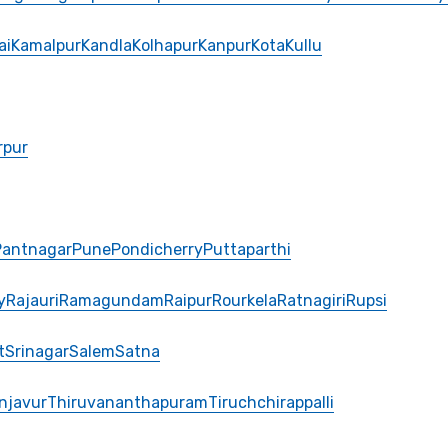
ai
Kamalpur
Kandla
Kolhapur
Kanpur
Kota
Kullu
rpur
Pantnagar
Pune
Pondicherry
Puttaparthi
y
Rajauri
Ramagundam
Raipur
Rourkela
Ratnagiri
Rupsi
t
Srinagar
Salem
Satna
njavur
Thiruvananthapuram
Tiruchchirappalli