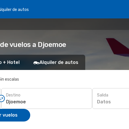
lquiler de autos
 de vuelos a Djoemoe
o + Hotel
Alquiler de autos
Sin escalas
Destino
Salida
Datos
r vuelos