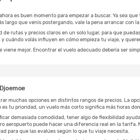
 ahora es buen momento para empezar a buscar. Ya sea que
ás largo que venís postergando, vale la pena arrancar con l
de rutas y precios claros en un solo lugar, para que pueda
s y cuándo volás influyen en cómo empieza tu viaje, y quere
e viene mejor. Encontrar el vuelo adecuado debería ser simp
a Djoemoe
rar muchas opciones en distintos rangos de precios. La op
po es tu prioridad, un vuelo más corto significa más horas d
rificar demasiada comodidad, tener algo de flexibilidad ayud
otro aeropuerto puede hacer una diferencia real en la tarif
ad para que las evalúes según lo que tu viaje necesita.