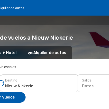
lquiler de autos
de vuelos a Nieuw Nickerie
o + Hotel
Alquiler de autos
Sin escalas
Destino
Salida
Datos
r vuelos