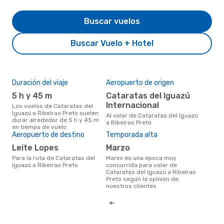
Buscar vuelos
Buscar Vuelo + Hotel
Duración del viaje
Aeropuerto de origen
Pre
5 h y 45 m
Cataratas del Iguazú
U
Internacional
Los vuelos de Cataratas del
US$869 es el precio medio de un
Iguazú a Ribeirao Preto suelen
viaj
Al volar de Cataratas del Iguazú
durar alrededor de 5 h y 45 m
Ribe
a Ribeirao Preto
en tiempo de vuelo
res
Aeropuerto de destino
Temporada alta
prec
los
Leite Lopes
marzo
Para la ruta de Cataratas del
marzo es una época muy
Iguazú a Ribeirao Preto
concurrida para volar de
Cataratas del Iguazú a Ribeirao
Preto según la opinión de
nuestros clientes