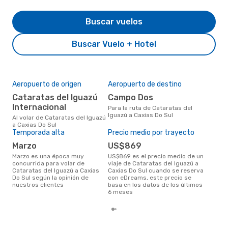
Buscar vuelos
Buscar Vuelo + Hotel
Aeropuerto de origen
Aeropuerto de destino
Mej
res
Cataratas del Iguazú
Campo Dos
n
Internacional
Para la ruta de Cataratas del
Iguazú a Caxias Do Sul
noviembre es una época muy
Al volar de Cataratas del Iguazú
popu
a Caxias Do Sul
del 
Temporada alta
Precio medio por trayecto
las 
marzo
US$869
marzo es una época muy
US$869 es el precio medio de un
concurrida para volar de
viaje de Cataratas del Iguazú a
Cataratas del Iguazú a Caxias
Caxias Do Sul cuando se reserva
Do Sul según la opinión de
con eDreams, este precio se
nuestros clientes
basa en los datos de los últimos
6 meses