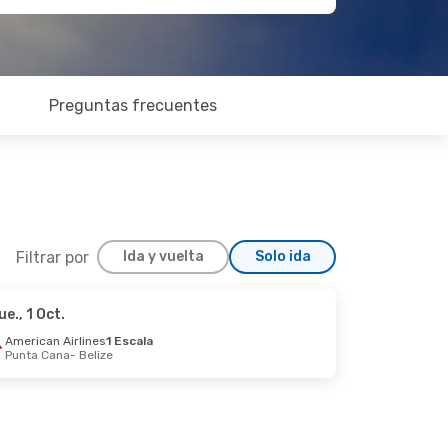
Preguntas frecuentes
Filtrar por
Ida y vuelta
Solo ida
ue., 1 Oct.
1 Sep.
American Airlines
1 Escala
Punta Cana
- Belize