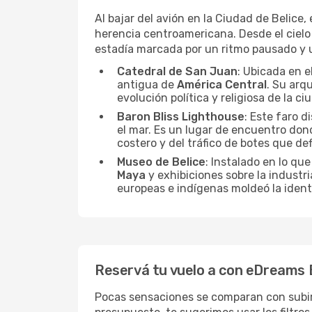
Al bajar del avión en la Ciudad de Belice,
herencia centroamericana. Desde el cielo
estadía marcada por un ritmo pausado y u
Catedral de San Juan
: Ubicada en e
antigua de
América Central
. Su arq
evolución política y religiosa de la ci
Baron Bliss Lighthouse
: Este faro 
el mar. Es un lugar de encuentro dond
costero y del tráfico de botes que defi
Museo de Belice
: Instalado en lo qu
Maya
y exhibiciones sobre la industri
europeas e indígenas moldeó la identi
Reservá tu vuelo a con eDreams B
Pocas sensaciones se comparan con subir