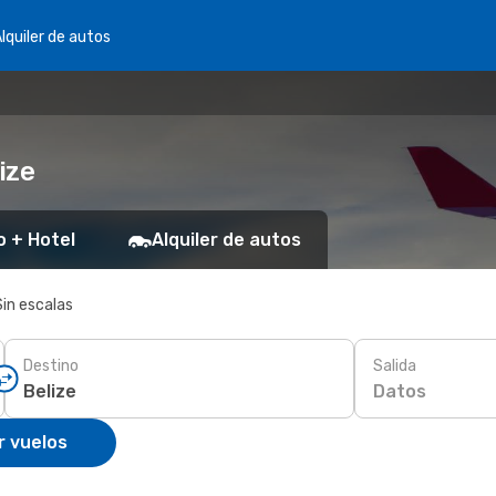
lquiler de autos
ize
o + Hotel
Alquiler de autos
Sin escalas
Destino
Salida
Datos
r vuelos