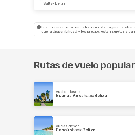
Salta
- Belize
Lun., 24 Ago.
- Lun., 31 Ago.
Jue., 1 Oc
Copa Airlines
1 Escala
Copa Air
Asunción
- Belize
Buenos 
Copa Airlines
1 Escala
Copa Air
Belize
- Asunción
Belize
- 
Los precios que se muestran en esta página estaban di
que la disponibilidad y los precios están sujetos a ca
Rutas de vuelo popular
Vuelos desde
Buenos Aires
hacia
Belize
Vuelos desde
Cancún
hacia
Belize