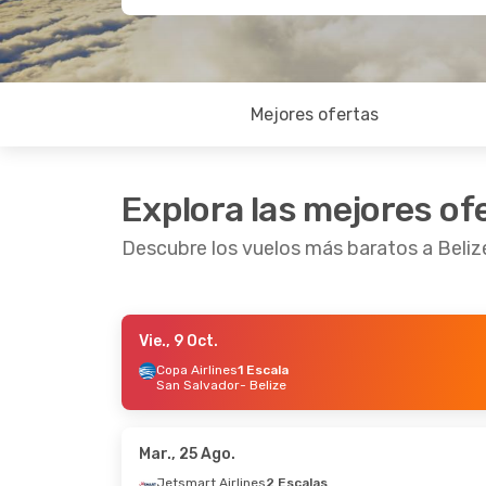
Mejores ofertas
Explora las mejores of
Descubre los vuelos más baratos a Beliz
Vie., 9 Oct.
Mar., 13 Oct.
- Sáb., 17 Oct.
Sáb., 5 S
Copa Airlines
1 Escala
San Salvador
- Belize
Copa Airlines
1 Escala
Ciudad De Guatemala
- Belize
Transportes Aereos Guatemaltecos
Directo
Belize
- Ciudad De Guatemala
Belize
Mar., 25 Ago.
Jetsmart Airlines
2 Escalas