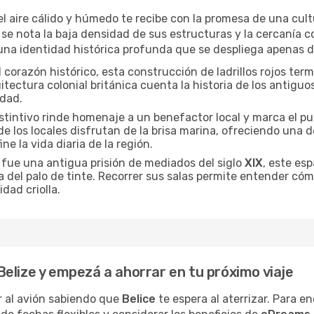
 el aire cálido y húmedo te recibe con la promesa de una cul
 se nota la baja densidad de sus estructuras y la cercanía 
na identidad histórica profunda que se despliega apenas de
l corazón histórico, esta construcción de ladrillos rojos te
uitectura colonial británica cuenta la historia de los antigu
udad.
distintivo rinde homenaje a un benefactor local y marca el p
e los locales disfrutan de la brisa marina, ofreciendo una 
ne la vida diaria de la región.
e fue una antigua prisión de mediados del siglo
XIX
, este esp
a del palo de tinte. Recorrer sus salas permite entender cóm
dad criolla.
elize y empezá a ahorrar en tu próximo viaje
 al avión sabiendo que
Belice
te espera al aterrizar. Para e