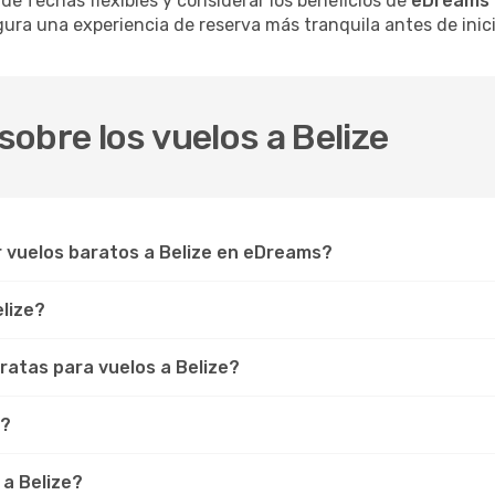
 de fechas flexibles y considerar los beneficios de
eDreams 
ura una experiencia de reserva más tranquila antes de inicia
obre los vuelos a Belize
r vuelos baratos a Belize en eDreams?
elize?
atas para vuelos a Belize?
e?
 a Belize?