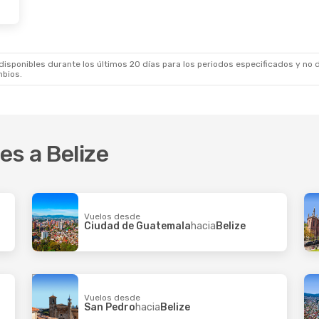
t.
- Mié., 7 Oct.
lines
1 Escala
Aires
- Belize
lines
1 Escala
Buenos Aires
sponibles durante los últimos 20 días para los periodos especificados y no d
mbios.
es a Belize
Vuelos desde
Ciudad de Guatemala
hacia
Belize
Vuelos desde
San Pedro
hacia
Belize