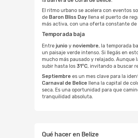
la
Barrera de Coral de Belice
.
El ritmo urbano se acelera con eventos so
de
Baron Bliss Day
llena el puerto de reg
más activa, con una oferta constante de e
Temporada baja
Entre
junio
y
noviembre
, la temporada b
un paisaje verde intenso. Si llegás en est
mucho más pausado y relajado. Aunque las
subir hasta los
31°C
, invitando a buscar r
Septiembre
es un mes clave para la identi
Carnaval de Belice
llena la capital de co
seca. Es una oportunidad para que camine
tranquilidad absoluta.
Qué hacer en Belize