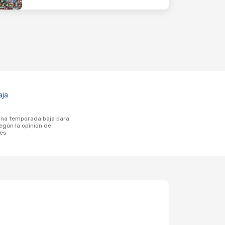
aja
según la opinión de
tes