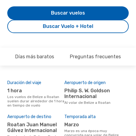
Buscar vuelos
Buscar Vuelo + Hotel
Días más baratos
Preguntas frecuentes
Duración del viaje
Aeropuerto de origen
Aer
rut
1 hora
Philip S. W. Goldson
Tr
Internacional
Los vuelos de Belize a Roatan
suelen durar alrededor de 1 hora
Aerolínea(s) con vuelos a Roatan
Al volar de Belize a Roatan
en tiempo de vuelo
sali
Aeropuerto de destino
Temporada alta
Mej
res
Roatan Juan Manuel
marzo
Gálvez Internacional
m
marzo es una época muy
concurrida para volar de Belize