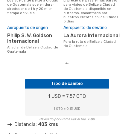
Los vuelos de Belize a Ciudad
El precio del pasaje más barato
marzo es una época muy
de Guatemala suelen durar
para viajes de Belize a Ciudad
conc
alrededor de 1 h y 20 m en
de Guatemala disponible en
a C
tiempo de vuelo
eDreams, encontrado por
opin
nuestros clientes en los últimos
Pre
3 días
U
Aeropuerto de origen
Aeropuerto de destino
US$312 es el precio medio de un
Philip S. W. Goldson
La Aurora Internacional
viaj
Internacional
Gua
Para la ruta de Belize a Ciudad
con
de Guatemala
Al volar de Belize a Ciudad de
basa
Guatemala
6 m
Tipo de cambio
1 USD = 7.57 GTQ
1 GTQ = 0.13 USD
Revisado por última vez el Vie. 7-08
Distancia:
403 kms