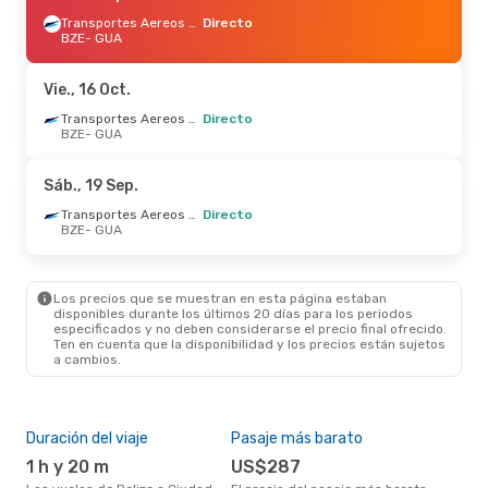
Transportes Aereos Guatemaltecos
Directo
BZE
- GUA
Vie., 16 Oct.
Transportes Aereos Guatemaltecos
Directo
BZE
- GUA
Sáb., 19 Sep.
Transportes Aereos Guatemaltecos
Directo
BZE
- GUA
Los precios que se muestran en esta página estaban
disponibles durante los últimos 20 días para los periodos
especificados y no deben considerarse el precio final ofrecido.
Ten en cuenta que la disponibilidad y los precios están sujetos
a cambios.
Duración del viaje
Pasaje más barato
Tem
1 h y 20 m
US$287
m