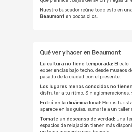
que planificar, bajás del avión y llegás di
Nuestro buscador reúne todo esto en una vi
Beaumont
en pocos clics.
Qué ver y hacer en Beaumont
La cultura no tiene temporada
: El cal
experiencias bajo techo, desde museos d
pasado de la ciudad con el presente.
Los lugares menos conocidos no tienen 
disfrutar a tu ritmo. Sin aglomeraciones, s
Entrá en la dinámica local
: Menos turist
aparece en las guías, sumarte a un taller
Tomate un descanso de verdad
: Una te
espacios de relajación tienen más disponi
un buen momento para hacerlo.