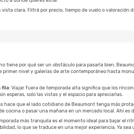
recto a donde querés estar.
sta clara. Filtrá por precio, tiempo de vuelo o valoración d
or no tiene por qué ser un obstáculo para pasarla bien. Beau
e primer nivel y galerías de arte contemporáneo hasta mon
fila
: Viajar fuera de temporada alta significa que los rinc
in esperas, solo las vistas y el espacio para apreciarlas.
as hace que el lado cotidiano de Beaumont tenga más prota
 de cocina o pasar una mañana en un mercado local. Ahí es d
mporada más tranquila es el momento ideal para bajar el rit
bilidad, lo que se traduce en una mejor experiencia. Ya sea