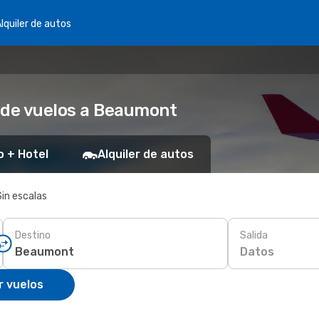
lquiler de autos
 de vuelos a Beaumont
o + Hotel
Alquiler de autos
Sin escalas
Destino
Salida
Datos
r vuelos