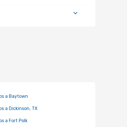
os a Baytown
os a Dickinson, TX
os a Fort Polk