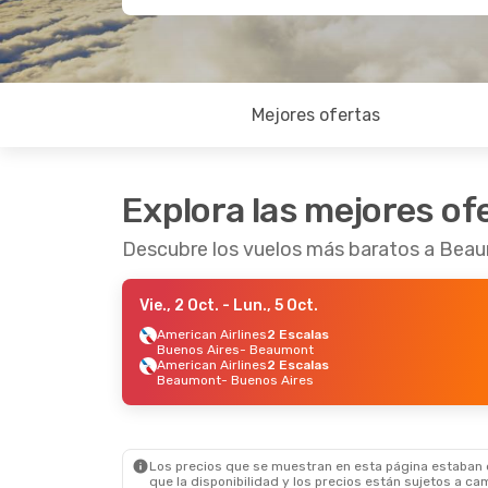
Mejores ofertas
Explora las mejores of
Descubre los vuelos más baratos a Bea
Vie., 2 Oct.
- Lun., 5 Oct.
American Airlines
2 Escalas
Buenos Aires
- Beaumont
American Airlines
2 Escalas
Beaumont
- Buenos Aires
Los precios que se muestran en esta página estaban di
que la disponibilidad y los precios están sujetos a ca