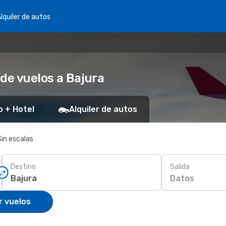
lquiler de autos
de vuelos a Bajura
o + Hotel
Alquiler de autos
Sin escalas
Destino
Salida
Datos
r vuelos