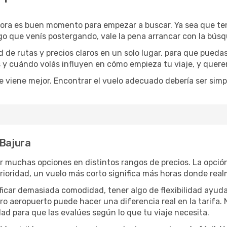
hora es buen momento para empezar a buscar. Ya sea que t
rgo que venís postergando, vale la pena arrancar con la bús
de rutas y precios claros en un solo lugar, para que pueda
s y cuándo volás influyen en cómo empieza tu viaje, y quere
e viene mejor. Encontrar el vuelo adecuado debería ser simp
 Bajura
r muchas opciones en distintos rangos de precios. La opció
 prioridad, un vuelo más corto significa más horas donde rea
rificar demasiada comodidad, tener algo de flexibilidad ayud
otro aeropuerto puede hacer una diferencia real en la tarif
ad para que las evalúes según lo que tu viaje necesita.