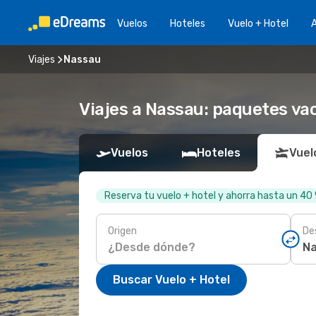
Vuelos
Hoteles
Vuelo + Hotel
A
Viajes
Nassau
Viajes a Nassau: paquetes vac
Vuelos
Hoteles
Vuel
Reserva tu vuelo + hotel y ahorra hasta un 40
Origen
De
Buscar Vuelo + Hotel