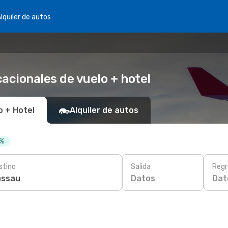
lquiler de autos
acionales de vuelo + hotel
o + Hotel
Alquiler de autos
 %
stino
Salida
Regr
Datos
Dat