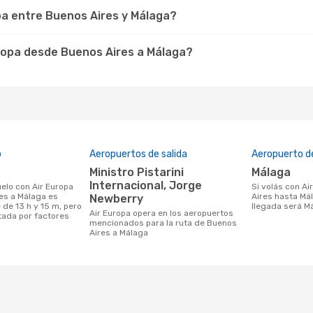
pa entre Buenos Aires y Málaga?
uropa desde Buenos Aires a Málaga?
o
Aeropuertos de salida
Aeropuerto de
Ministro Pistarini
Málaga
Internacional, Jorge
Si volás con Air Europa desde Buenos
es a Málaga es
Aires hasta Mál
Newberry
de 13 h y 15 m, pero
llegada será M
Air Europa opera en los aeropuertos
tada por factores
mencionados para la ruta de Buenos
Aires a Málaga