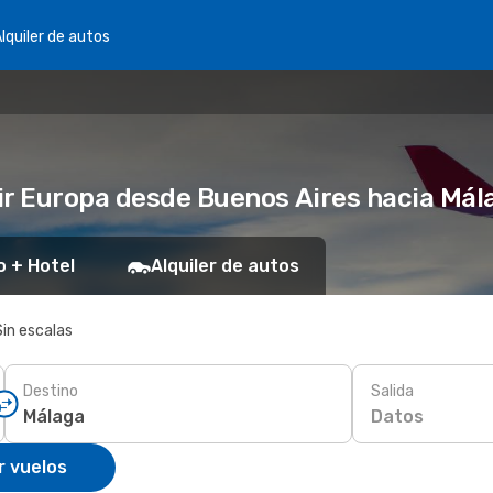
lquiler de autos
ir Europa desde Buenos Aires hacia Mál
o + Hotel
Alquiler de autos
Sin escalas
Destino
Salida
Datos
r vuelos