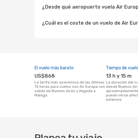
¿Desde qué aeropuerto vuela Air Euro
¿Cuál es el coste de un vuelo de Air E
El vuelo más barato
Tiempo de vuel
US$868
13 h y 15 m
La tarifa más económica de las últimas
La duración del vuelo con Air Europa
72 horas para vuelos con Air Europa con
desde Buenos Air
salida de Buenos Aires y llegada a
aproximadamente 
Málaga.
puede verse afec
externos.
Planea tu viaje