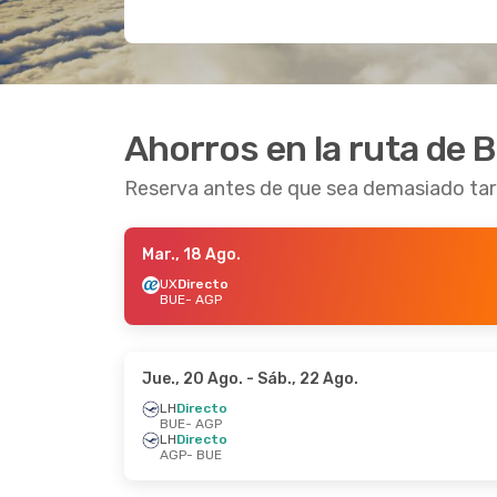
Ahorros en la ruta de 
Reserva antes de que sea demasiado ta
Mar., 18 Ago.
UX
Directo
BUE
- AGP
Jue., 20 Ago.
- Sáb., 22 Ago.
LH
Directo
BUE
- AGP
LH
Directo
AGP
- BUE