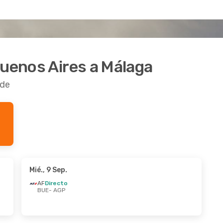
Buenos Aires a Málaga
rde
Mié., 9 Sep.
AF
Directo
BUE
- AGP