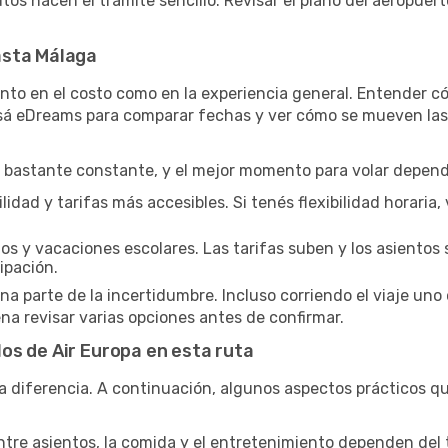
autos hacen el trámite sencillo. Revisar el plano del aeropue
asta Málaga
nto en el costo como en la experiencia general. Entender có
Usá eDreams para comparar fechas y ver cómo se mueven las 
bastante constante, y el mejor momento para volar depende
idad y tarifas más accesibles. Si tenés flexibilidad horaria, v
os y vacaciones escolares. Las tarifas suben y los asientos 
ipación.
parte de la incertidumbre. Incluso corriendo el viaje uno 
na revisar varias opciones antes de confirmar.
os de Air Europa en esta ruta
a diferencia. A continuación, algunos aspectos prácticos que
ntre asientos, la comida y el entretenimiento dependen del ti