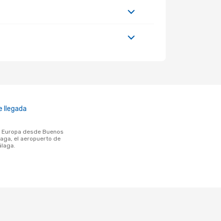
 llegada
aga, el aeropuerto de
álaga.