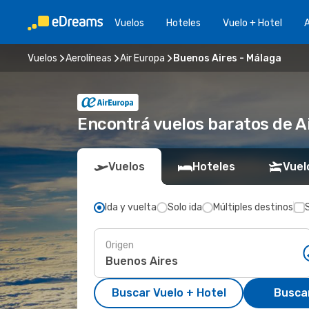
Vuelos
Hoteles
Vuelo + Hotel
A
Vuelos
Aerolíneas
Air Europa
Buenos Aires - Málaga
Encontrá vuelos baratos de A
Vuelos
Hoteles
Vuel
Ida y vuelta
Solo ida
Múltiples destinos
Origen
Buscar Vuelo + Hotel
Busca