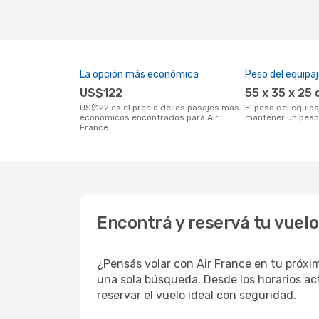
La opción más económica
Peso del equipa
US$122
55 x 35 x 25
US$122 es el precio de los pasajes más
El peso del equipaje de mano deberá
económicos encontrados para Air
mantener un peso
France
Encontrá y reservá tu vuel
¿Pensás volar con Air France en tu próxi
una sola búsqueda. Desde los horarios act
reservar el vuelo ideal con seguridad.