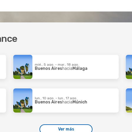
ance
mié., 5 ago. - mar., 18 ago.
Buenos Aires
hacia
Málaga
lun., 10 ago. - lun., 17 ago.
Buenos Aires
hacia
Múnich
Ver más