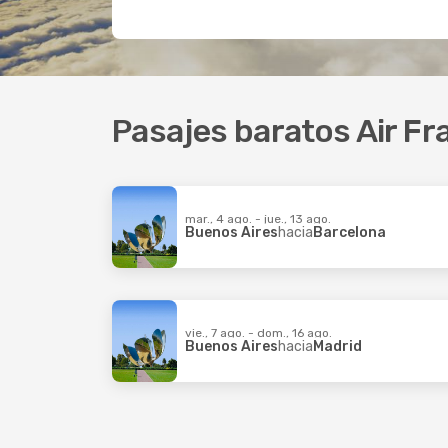
Pasajes baratos Air Fr
mar., 4 ago. - jue., 13 ago.
Buenos Aires
hacia
Barcelona
vie., 7 ago. - dom., 16 ago.
Buenos Aires
hacia
Madrid