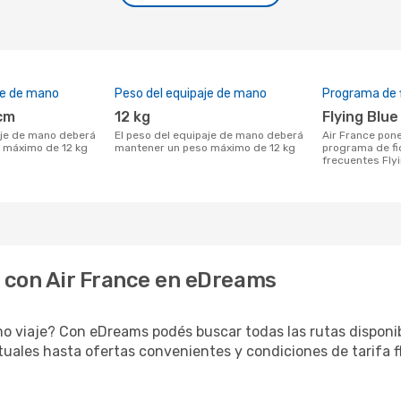
je de mano
Peso del equipaje de mano
Programa de f
 cm
12 kg
Flying Blue
El peso del equipaje de mano deberá
Air France pone a tu disposición su
 máximo de 12 kg
mantener un peso máximo de 12 kg
programa de fi
frecuentes Fly
o con Air France en eDreams
mo viaje? Con eDreams podés buscar todas las rutas disponib
uales hasta ofertas convenientes y condiciones de tarifa fl