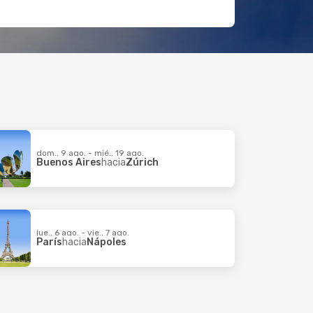
dom., 9 ago. - mié., 19 ago.
Buenos Aires
hacia
Zúrich
jue., 6 ago. - vie., 7 ago.
París
hacia
Nápoles