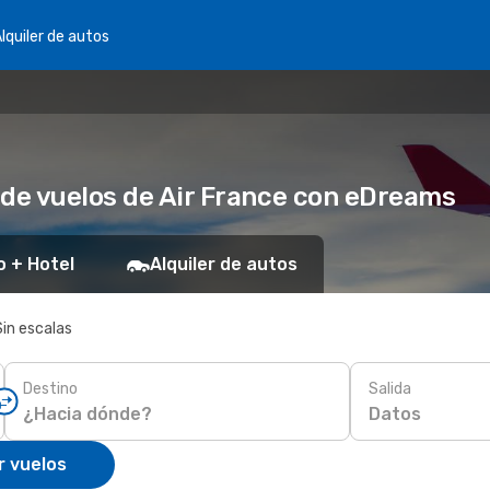
lquiler de autos
 de vuelos de Air France con eDreams
o + Hotel
Alquiler de autos
Sin escalas
Destino
Salida
Datos
r vuelos