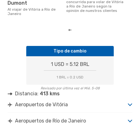
concurrida para volar de Vitória
Dumont
mayo es una época muy popular
a Río de Janeiro según la
Al viajar de Vitória a Río de
para
opinión de nuestros clientes
Janeiro
Jan
de l
Tipo de cambio
1 USD = 5.12 BRL
1 BRL = 0.2 USD
Revisado por última vez el Mié. 5-08
Distancia:
413 kms
Aeropuertos de Vitória
Aeropuertos de Río de Janeiro