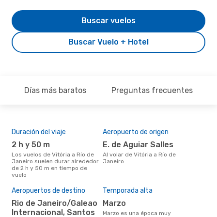
Buscar vuelos
Buscar Vuelo + Hotel
Días más baratos
Preguntas frecuentes
Duración del viaje
Aeropuerto de origen
Aer
rut
2 h y 50 m
E. de Aguiar Salles
Go
Los vuelos de Vitória a Río de
Al volar de Vitória a Río de
Janeiro suelen durar alrededor
Janeiro
Aerolínea(s) con vuelos a Río de
de 2 h y 50 m en tiempo de
Jane
vuelo
Aeropuertos de destino
Temporada alta
Mej
Rio de Janeiro/Galeao
marzo
res
Internacional, Santos
marzo es una época muy
d