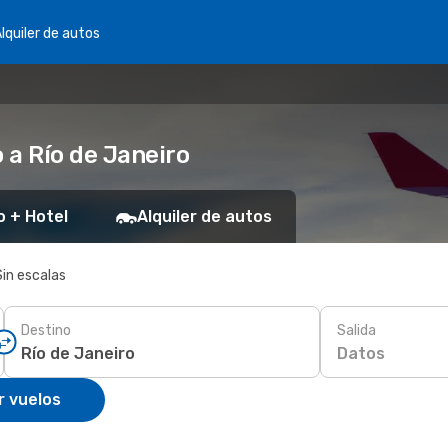
lquiler de autos
 a Río de Janeiro
o + Hotel
Alquiler de autos
Sin escalas
Destino
Salida
Datos
r vuelos