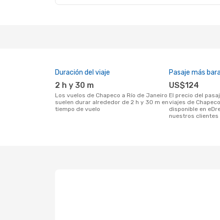
Duración del viaje
Pasaje más bar
2 h y 30 m
US$124
Los vuelos de Chapeco a Río de Janeiro
El precio del pasaje más barato para
suelen durar alrededor de 2 h y 30 m en
viajes de Chapeco
tiempo de vuelo
disponible en eDr
nuestros clientes 