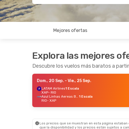
Mejores ofertas
Explora las mejores of
Descubre los vuelos más baratos a parti
Dom., 20 Sep.
- Vie., 25 Sep.
LATAM Airlines
1 Escala
XAP
- RIO
Azul Linhas Aereas Brasileiras
1 Escala
RIO
- XAP
Los precios que se muestran en esta página estaban di
que la disponibilidad y los precios están sujetos a ca