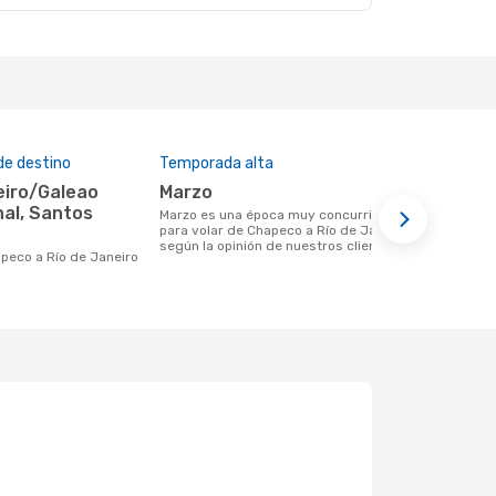
de destino
Temporada alta
Precio med
marzo
US$193
nal, Santos
marzo es una época muy concurrida
US$193 es el precio medio de un viaje
para volar de Chapeco a Río de Janeiro
de Chapeco 
según la opinión de nuestros clientes
reserva con
hapeco a Río de Janeiro
basa en los 
meses