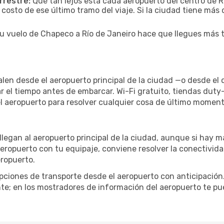
rrestre:
Qué tan lejos está cada aeropuerto del centro de Rí
 costo de ese último tramo del viaje. Si la ciudad tiene más
tu vuelo de Chapeco a Río de Janeiro hace que llegues más t
alen desde el aeropuerto principal de la ciudad —o desde el
r el tiempo antes de embarcar. Wi-Fi gratuito, tiendas duty
el aeropuerto para resolver cualquier cosa de último moment
 llegan al aeropuerto principal de la ciudad, aunque si hay m
 aeropuerto con tu equipaje, conviene resolver la conectivida
eropuerto.
iones de transporte desde el aeropuerto con anticipación. 
te; en los mostradores de información del aeropuerto te pu