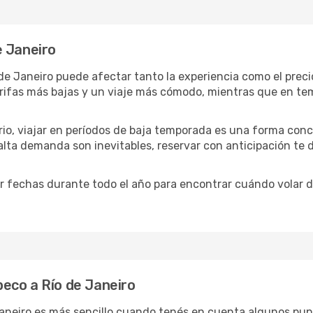
e Janeiro
de Janeiro puede afectar tanto la experiencia como el prec
tarifas más bajas y un viaje más cómodo, mientras que en t
ario, viajar en períodos de baja temporada es una forma conc
 alta demanda son inevitables, reservar con anticipación te
 fechas durante todo el año para encontrar cuándo volar d
eco a Río de Janeiro
aneiro es más sencillo cuando tenés en cuenta algunos pun