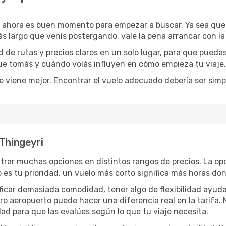
, ahora es buen momento para empezar a buscar. Ya sea qu
ás largo que venís postergando, vale la pena arrancar con l
de rutas y precios claros en un solo lugar, para que pueda
 que tomás y cuándo volás influyen en cómo empieza tu viaje
e viene mejor. Encontrar el vuelo adecuado debería ser simp
 Thingeyri
trar muchas opciones en distintos rangos de precios. La op
po es tu prioridad, un vuelo más corto significa más horas d
rificar demasiada comodidad, tener algo de flexibilidad ayud
otro aeropuerto puede hacer una diferencia real en la tarif
ad para que las evalúes según lo que tu viaje necesita.