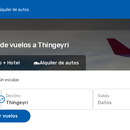
lquiler de autos
de vuelos a Thingeyri
o + Hotel
Alquiler de autos
Sin escalas
Destino
Salida
Datos
r vuelos