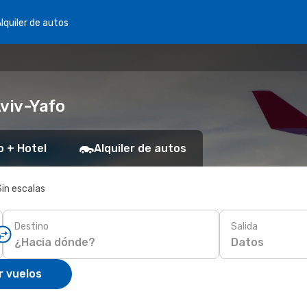
lquiler de autos
Aviv-Yafo
o + Hotel
Alquiler de autos
Sin escalas
Destino
Salida
Datos
r vuelos