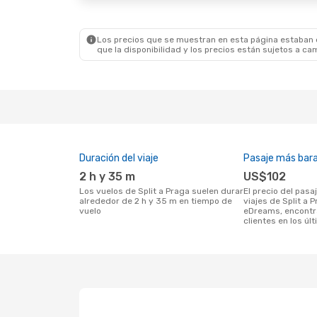
Los precios que se muestran en esta página estaban di
que la disponibilidad y los precios están sujetos a ca
Duración del viaje
Pasaje más bar
2 h y 35 m
US$102
Los vuelos de Split a Praga suelen durar
El precio del pasaje más barato para
alrededor de 2 h y 35 m en tiempo de
viajes de Split a 
vuelo
eDreams, encontr
clientes en los úl