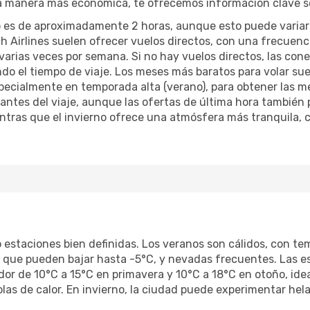
 la manera más económica, te ofrecemos información clave s
 es de aproximadamente 2 horas, aunque esto puede variar 
h Airlines suelen ofrecer vuelos directos, con una frecuen
varias veces por semana. Si no hay vuelos directos, las con
do el tiempo de viaje. Los meses más baratos para volar sue
pecialmente en temporada alta (verano), para obtener las me
antes del viaje, aunque las ofertas de última hora también
entras que el invierno ofrece una atmósfera más tranquila, co
o estaciones bien definidas. Los veranos son cálidos, con t
s que pueden bajar hasta -5°C, y nevadas frecuentes. Las e
r de 10°C a 15°C en primavera y 10°C a 18°C en otoño, ideal
s de calor. En invierno, la ciudad puede experimentar helad