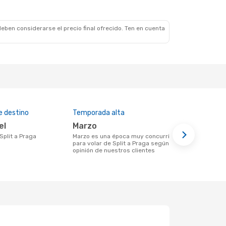
eben considerarse el precio final ofrecido. Ten en cuenta
e destino
Temporada alta
Aerolíneas
el
marzo
Croatia 
 Split a Praga
marzo es una época muy concurrida
Aerolínea(s) con vuelos a Praga
para volar de Split a Praga según la
saliendo des
opinión de nuestros clientes