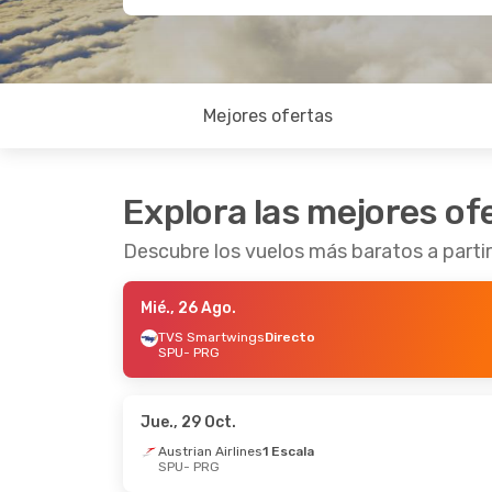
Mejores ofertas
Explora las mejores of
Descubre los vuelos más baratos a partir
Mié., 26 Ago.
TVS Smartwings
Directo
SPU
- PRG
Jue., 29 Oct.
Austrian Airlines
1 Escala
SPU
- PRG