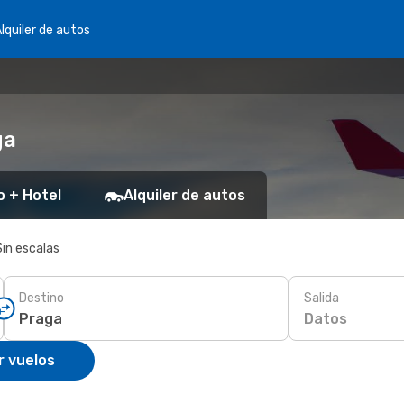
lquiler de autos
ga
o + Hotel
Alquiler de autos
Sin escalas
Destino
Salida
Datos
r vuelos