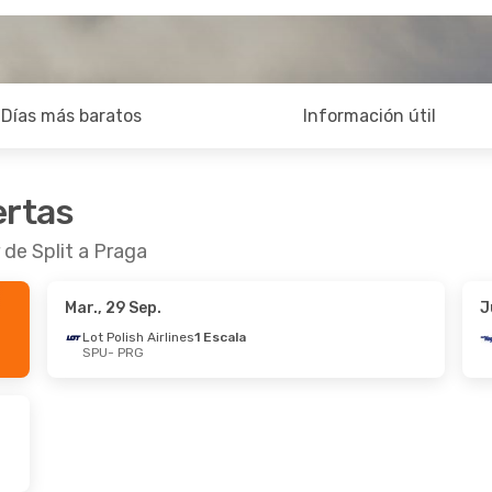
Días más baratos
Información útil
ertas
 de Split a Praga
Mar., 29 Sep.
J
Lot Polish Airlines
1 Escala
SPU
- PRG