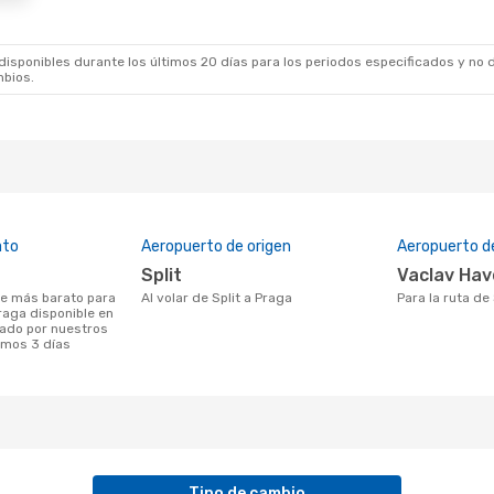
sponibles durante los últimos 20 días para los periodos especificados y no d
mbios.
ato
Aeropuerto de origen
Aeropuerto d
Split
Vaclav Hav
Al volar de Split a Praga
Para la ruta de
Praga disponible en
ado por nuestros
timos 3 días
Tipo de cambio