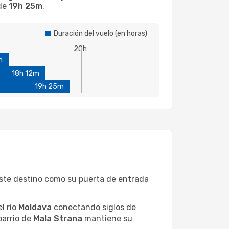
 de
19h 25m
.
Duración del vuelo (en horas)
20h
m
18h 12m
19h 25m
 este destino como su puerta de entrada
el río
Moldava
conectando siglos de
barrio de
Mala Strana
mantiene su