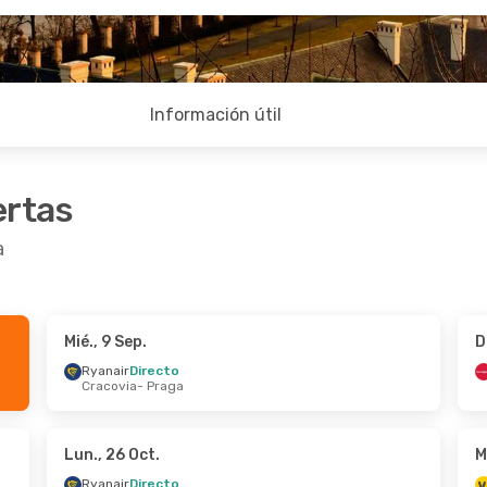
Información útil
ertas
a
Mié., 9 Sep.
D
t.
- Jue., 8 Oct.
Mié., 28 Oct.
- Dom., 1 
Ryanair
Directo
Cracovia
- Praga
irecto
Ryanair
Directo
raga
Roma
- Praga
irecto
Ryanair
Directo
ilán
Praga
- Roma
Lun., 26 Oct.
M
Ryanair
Directo