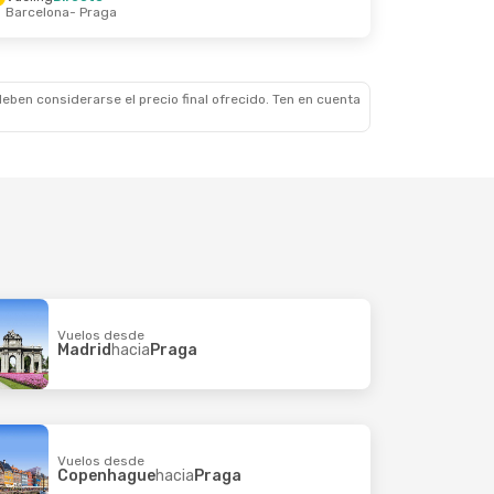
Barcelona
- Praga
 Oct.
eben considerarse el precio final ofrecido. Ten en cuenta
Vuelos desde
Madrid
hacia
Praga
Vuelos desde
Copenhague
hacia
Praga