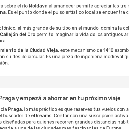
a sobre el río
Moldava
al amanecer permite apreciar las tre
ana
. Es el punto donde el pulso artístico local se encuentr
ctónico, el más grande de su tipo en el mundo, domina la c
Callejón del Oro
permite imaginar la vida de los antiguos 
ura.
miento de la Ciudad Vieja
, este mecanismo de
1410
asombr
ian su desfile circular. Es una pieza de ingeniería medieval q
sión.
raga y empezá a ahorrar en tu próximo viaje
acia
Praga
, lo más práctico es que reserves tus vuelos con 
r el buscador de
eDreams
. Contar con una suscripción activa
s diseñadas para quienes recorren grandes distancias habit
llegada a una de las ciudades más fascinantes de Europa.