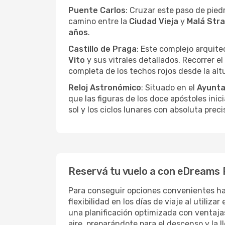
Puente Carlos
: Cruzar este paso de piedr
camino entre la
Ciudad Vieja
y
Malá Str
años
.
Castillo de Praga
: Este complejo arquite
Vito
y sus vitrales detallados. Recorrer el
completa de los techos rojos desde la alt
Reloj Astronómico
: Situado en el
Ayunta
que las figuras de los doce apóstoles inic
sol y los ciclos lunares con absoluta preci
Reservá tu vuelo a con eDreams P
Para conseguir opciones convenientes h
flexibilidad en los días de viaje al utiliza
una planificación optimizada con ventaja
aire, preparándote para el descenso y la 