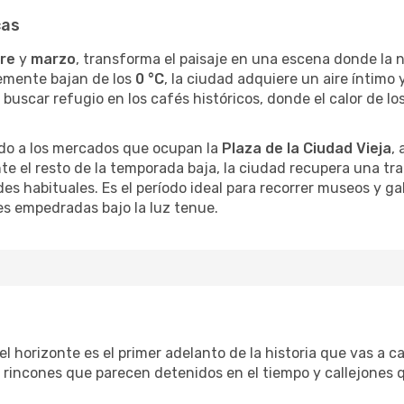
cas
re
y
marzo
, transforma el paisaje en una escena donde la ni
emente bajan de los
0 °C
, la ciudad adquiere un aire íntimo y
a a buscar refugio en los cafés históricos, donde el calor de 
do a los mercados que ocupan la
Plaza de la Ciudad Vieja
,
nte el resto de la temporada baja, la ciudad recupera una tr
es habituales. Es el período ideal para recorrer museos y g
les empedradas bajo la luz tenue.
el horizonte es el primer adelanto de la historia que vas a c
incones que parecen detenidos en el tiempo y callejones q