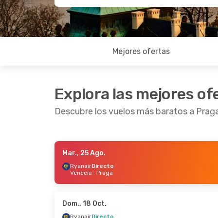
Mejores ofertas
Explora las mejores of
Descubre los vuelos más baratos a Prag
Mar., 25 Ago.
Mar., 1 Sep.
- Mié., 2 Sep.
Lun., 5 Oc
Ryanair
Directo
Venecia
- Praga
Ryanair
Directo
Easyjet
D
Copenhague
- Praga
Milán
- P
Ryanair
Directo
Ryanair
D
Praga
- Copenhague
Praga
- M
Dom., 18 Oct.
Ryanair
Directo