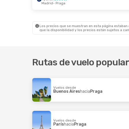
Madrid
- Praga
Dom., 13 Sep.
- Mar., 15 Sep.
Lun., 21 S
Norwegian Air Sweden
Easyjet
D
Directo
Basilea 
Copenhague
- Praga
Easyjet
D
Ryanair
Directo
Praga
- B
Los precios que se muestran en esta página estaban di
Praga
- Copenhague
que la disponibilidad y los precios están sujetos a ca
Rutas de vuelo popular
Vuelos desde
Buenos Aires
hacia
Praga
Vuelos desde
París
hacia
Praga