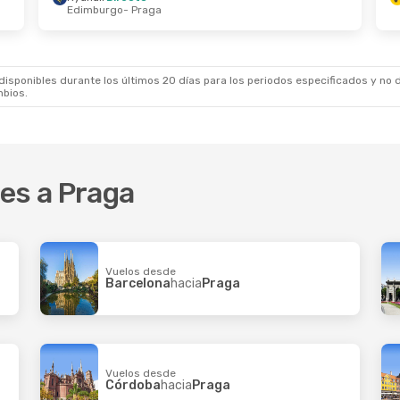
Edimburgo
- Praga
ep.
- Mié., 23 Sep.
Vie., 16 Oct.
- Dom., 18
irecto
Ryanair
Directo
Mulhouse
- Praga
Barcelona
- Praga
irecto
Ryanair
Directo
asilea Mulhouse
Praga
- Barcelona
sponibles durante los últimos 20 días para los periodos especificados y no d
mbios.
es a Praga
Vuelos desde
Barcelona
hacia
Praga
Vuelos desde
Córdoba
hacia
Praga