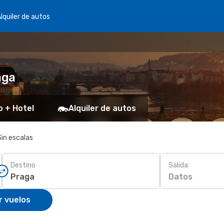
lquiler de autos
aga
o + Hotel
Alquiler de autos
Sin escalas
Destino
Salida
Datos
r vuelos