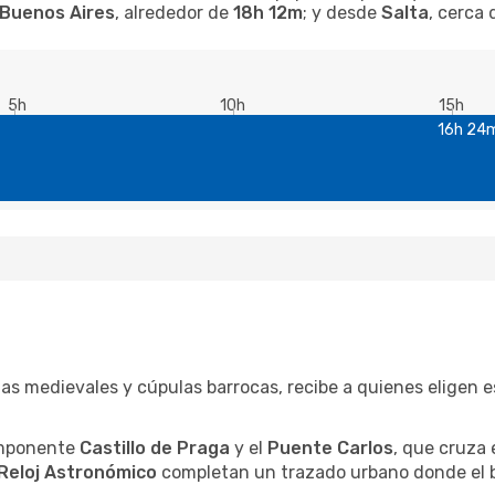
Buenos Aires
, alrededor de
18h 12m
; y desde
Salta
, cerca
5h
10h
15h
16h 24
tas medievales y cúpulas barrocas, recibe a quienes eligen
 imponente
Castillo de Praga
y el
Puente Carlos
, que cruza 
Reloj Astronómico
completan un trazado urbano donde el 