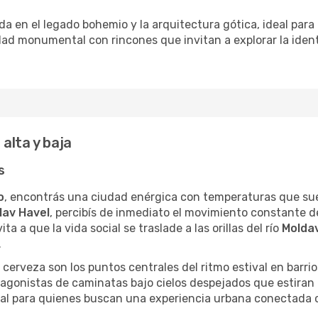
 en el legado bohemio y la arquitectura gótica, ideal para 
dad monumental con rincones que invitan a explorar la iden
alta y baja
s
o
, encontrás una ciudad enérgica con temperaturas que suel
lav Havel
, percibís de inmediato el movimiento constante d
ita a que la vida social se traslade a las orillas del río
Molda
.
e cerveza son los puntos centrales del ritmo estival en barr
tagonistas de caminatas bajo cielos despejados que estiran 
al para quienes buscan una experiencia urbana conectada co