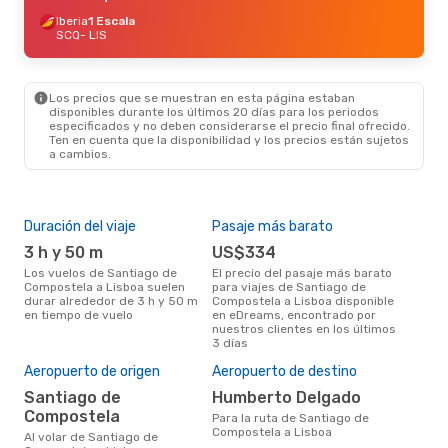
Iberia
1 Escala
SCQ
- LIS
Los precios que se muestran en esta página estaban
disponibles durante los últimos 20 días para los periodos
especificados y no deben considerarse el precio final ofrecido.
Ten en cuenta que la disponibilidad y los precios están sujetos
a cambios.
Duración del viaje
Pasaje más barato
Tem
3 h y 50 m
US$334
m
Los vuelos de Santiago de
El precio del pasaje más barato
marzo es una época muy
Compostela a Lisboa suelen
para viajes de Santiago de
conc
durar alrededor de 3 h y 50 m
Compostela a Lisboa disponible
San
en tiempo de vuelo
en eDreams, encontrado por
Lisb
nuestros clientes en los últimos
nues
3 días
Mej
Aeropuerto de origen
Aeropuerto de destino
res
Santiago de
Humberto Delgado
s
Compostela
Para la ruta de Santiago de
septiembre es una época muy
Compostela a Lisboa
popu
Al volar de Santiago de