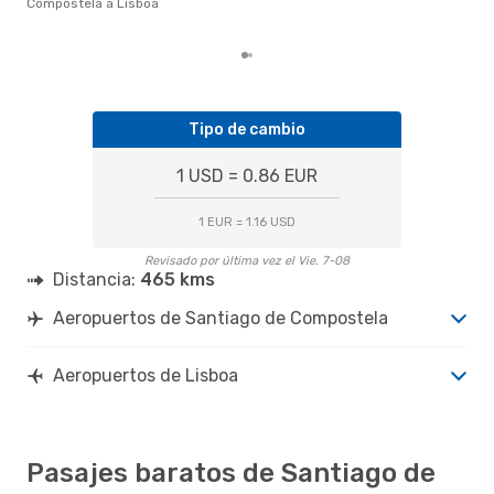
de 
Compostela a Lisboa
las 
Tipo de cambio
1 USD = 0.86 EUR
1 EUR = 1.16 USD
Revisado por última vez el Vie. 7-08
Distancia:
465 kms
Aeropuertos de Santiago de Compostela
Aeropuertos de Lisboa
Pasajes baratos de Santiago de