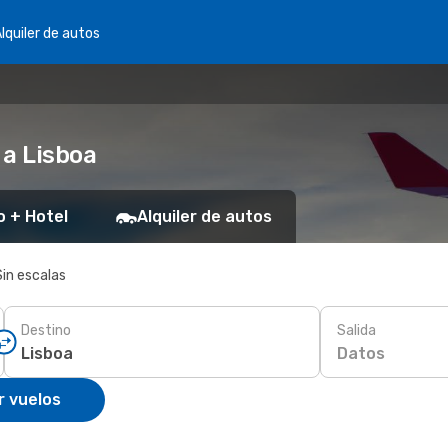
lquiler de autos
 a Lisboa
o + Hotel
Alquiler de autos
Sin escalas
Destino
Salida
Datos
r vuelos