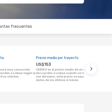
untas frecuentes
lta
Precio medio por trayecto
Mejor mome
US$153
enero
US$153 es el precio medio de un viaje
septiembre es una época muy popular
Lourdes a Lisboa según la
de Lourdes a Lisboa cuando se reserva
para viajar 
tros clientes
con eDreams, este precio se basa en los
las tendenci
datos de los últimos 6 meses