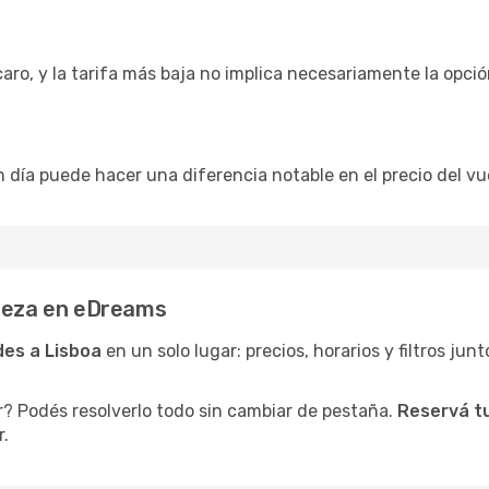
caro, y la tarifa más baja no implica necesariamente la opc
n día puede hacer una diferencia notable en el precio del vue
pieza en eDreams
des a Lisboa
en un solo lugar: precios, horarios y filtros jun
r? Podés resolverlo todo sin cambiar de pestaña.
Reservá tu
r.