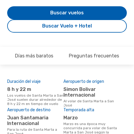
Buscar vuelos
Buscar Vuelo + Hotel
Días más baratos
Preguntas frecuentes
Duración del viaje
Aeropuerto de origen
Pre
8 h y 22 m
Simon Bolivar
U
Internacional
Los vuelos de Santa Marta a San
US$425 es el precio medio de un
José suelen durar alrededor de
viaj
Al volar de Santa Marta a San
8 h y 22 m en tiempo de vuelo
cua
José
eDr
Aeropuerto de destino
Temporada alta
los 
mes
Juan Santamaria
marzo
Internacional
marzo es una época muy
concurrida para volar de Santa
Para la ruta de Santa Marta a
Marta a San José según la
San José