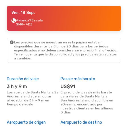
Vie., 4 Sep.
Vie., 18 Sep.
- Dom., 6 Sep.
Avianca
Avianca
1 Escala
1 Escala
SMR
SMR
- ADZ
- ADZ
Avianca
1 Escala
ADZ
- SMR
Los precios que se muestran en esta página estaban
disponibles durante los últimos 20 días para los periodos
especificados y no deben considerarse el precio final ofrecido.
Ten en cuenta que la disponibilidad y los precios están sujetos
a cambios.
Duración del viaje
Pasaje más barato
Tem
3 h y 9 m
US$91
m
Los vuelos de Santa Marta a San
El precio del pasaje más barato
marzo es una época muy
Andres Island suelen durar
para viajes de Santa Marta a
conc
alrededor de 3 h y 9 m en
San Andres Island disponible en
Mar
tiempo de vuelo
eDreams, encontrado por
segú
nuestros clientes en los últimos
clie
3 días
Mej
res
Aeropuerto de origen
Aeropuerto de destino