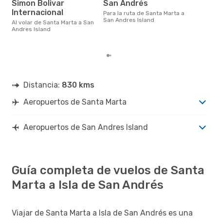
e
Simon Bolivar
San Andrés
Internacional
noviembre es una época muy
Para la ruta de Santa Marta a
popu
San Andres Island
Al volar de Santa Marta a San
Mar
Andres Island
segú
clie
Distancia:
830 kms
Aeropuertos de Santa Marta
Aeropuertos de San Andres Island
Guía completa de vuelos de Santa
Marta a Isla de San Andrés
Viajar de Santa Marta a Isla de San Andrés es una