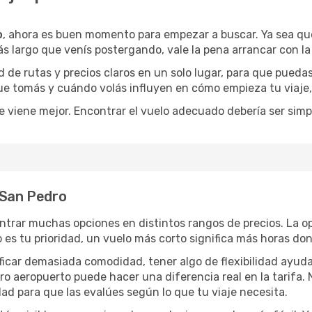
o
, ahora es buen momento para empezar a buscar. Ya sea q
ás largo que venís postergando, vale la pena arrancar con l
de rutas y precios claros en un solo lugar, para que pueda
 que tomás y cuándo volás influyen en cómo empieza tu viaje
e viene mejor. Encontrar el vuelo adecuado debería ser simp
 San Pedro
ntrar muchas opciones en distintos rangos de precios. La o
po es tu prioridad, un vuelo más corto significa más horas d
rificar demasiada comodidad, tener algo de flexibilidad ayud
otro aeropuerto puede hacer una diferencia real en la tarif
ad para que las evalúes según lo que tu viaje necesita.