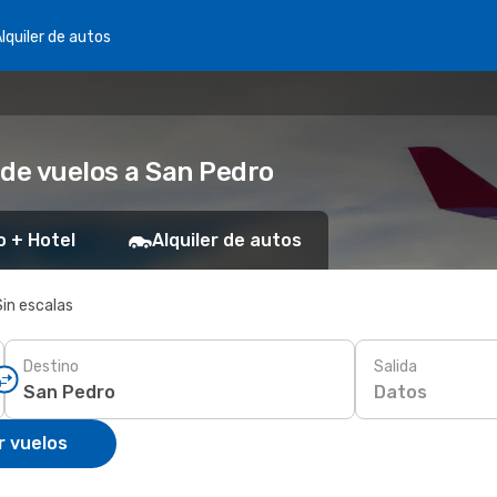
lquiler de autos
 de vuelos a San Pedro
o + Hotel
Alquiler de autos
Sin escalas
Destino
Salida
Datos
r vuelos