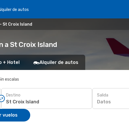
lquiler de autos
 St Croix Island
 a St Croix Island
o + Hotel
Alquiler de autos
Sin escalas
Destino
Salida
Datos
r vuelos