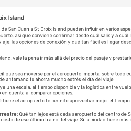
ix Island
ar de San Juan a St Croix Island pueden influir en varios asp
rto, así que conviene confirmar desde cuál salís y a cuál l
iaje, las opciones de conexión y qué tan fácil es llegar des
land, vale la pena ir más allá del precio del pasaje y prestar
cil que sea moverse por el aeropuerto importa, sobre todo c
de antemano te ahorra mucho estrés el día del viaje.
uye una escala, el tiempo disponible y la logística entre vue
lo en cuenta al comparar opciones.
 tiene el aeropuerto te permite aprovechar mejor el tiempo 
rrestre:
Qué tan lejos está cada aeropuerto del centro de St
 costo de ese último tramo del viaje. Si la ciudad tiene más