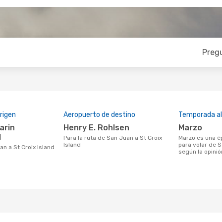
Preg
rigen
Aeropuerto de destino
Temporada a
Henry E. Rohlsen
marzo
l
Para la ruta de San Juan a St Croix
marzo es una época muy concurrida
Island
para volar de S
uan a St Croix Island
según la opinió