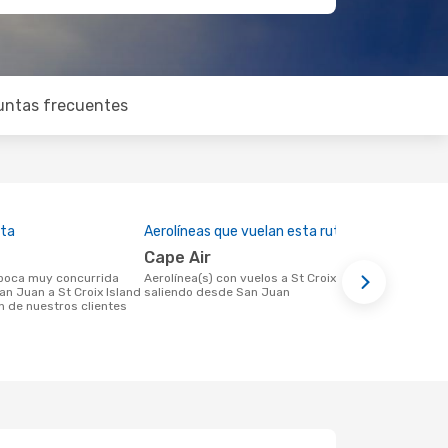
untas frecuentes
lta
Aerolíneas que vuelan esta ruta
Precio med
Cape Air
US$269
Aerolínea(s) con vuelos a St Croix Island
US$269 es el precio medio de un viaje
an Juan a St Croix Island
saliendo desde San Juan
de San Juan 
n de nuestros clientes
reserva con
basa en los 
meses