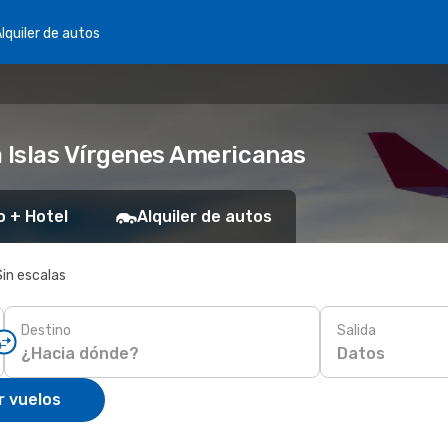
lquiler de autos
a Islas Vírgenes Americanas
o + Hotel
Alquiler de autos
Sin escalas
Destino
Salida
Datos
r vuelos