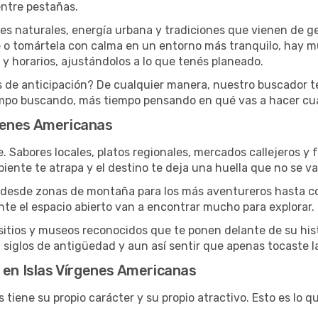
entre pestañas.
es naturales, energía urbana y tradiciones que vienen de g
e o tomártela con calma en un entorno más tranquilo, hay m
 y horarios, ajustándolos a lo que tenés planeado.
s de anticipación? De cualquier manera, nuestro buscador te
po buscando, más tiempo pensando en qué vas a hacer cuan
írgenes Americanas
aje. Sabores locales, platos regionales, mercados callejeros 
mbiente te atrapa y el destino te deja una huella que no se v
no va desde zonas de montaña para los más aventureros hasta 
nte el espacio abierto van a encontrar mucho para explorar.
sitios y museos reconocidos que te ponen delante de su hi
 siglos de antigüedad y aun así sentir que apenas tocaste la
 en Islas Vírgenes Americanas
tiene su propio carácter y su propio atractivo. Esto es lo q