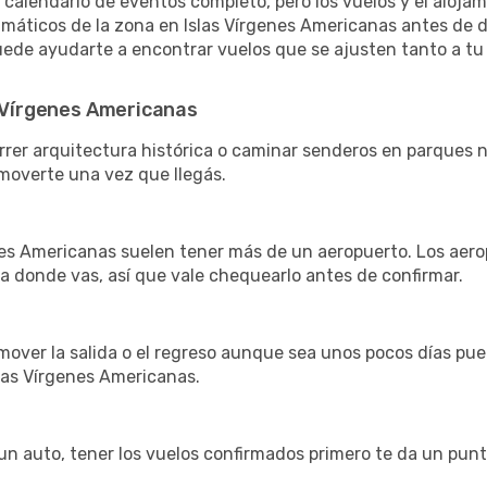
 calendario de eventos completo, pero los vuelos y el aloja
climáticos de la zona en Islas Vírgenes Americanas antes de d
puede ayudarte a encontrar vuelos que se ajusten tanto a tu
s Vírgenes Americanas
rrer arquitectura histórica o caminar senderos en parques na
overte una vez que llegás.
es Americanas suelen tener más de un aeropuerto. Los aero
a donde vas, así que vale chequearlo antes de confirmar.
over la salida o el regreso aunque sea unos pocos días pued
slas Vírgenes Americanas.
r un auto, tener los vuelos confirmados primero te da un pun