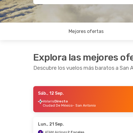
Mejores ofertas
Explora las mejores of
Descubre los vuelos más baratos a San 
Sáb., 12 Sep.
Jue., 27 Ago.
- Lun., 31 Ago.
Dom., 4 O
Volaris
Directo
Ciudad De México
- San Antonio
Frontier Airlines
1 Escala
VivaAer
Orlando
- San Antonio
Ciudad 
Frontier Airlines
Directo
VivaAer
San Antonio
- Orlando
San Ant
Lun., 21 Sep.
LATAM Airlines
2 Escalas