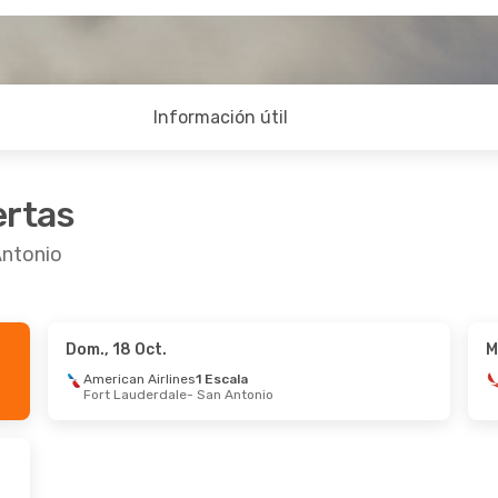
Información útil
ertas
Antonio
Dom., 18 Oct.
M
ct.
- Vie., 9 Oct.
Vie., 18 Sep.
- Vie., 2
American Airlines
1 Escala
Fort Lauderdale
- San Antonio
obus
Directo
Breeze Airways
Direc
De México
- San Antonio
Raleigh - Durham
- Sa
obus
Directo
Frontier Airlines
1 Esca
onio
- Ciudad De México
San Antonio
- Raleigh