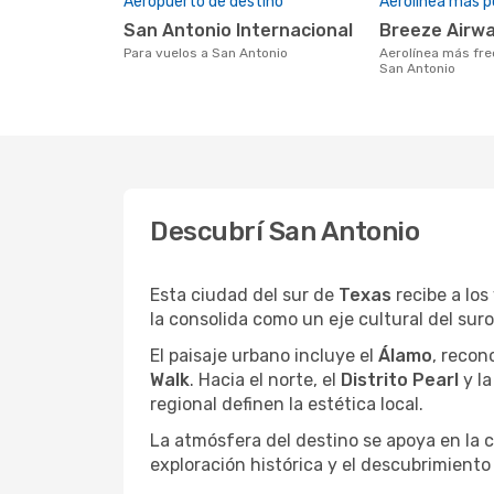
Aeropuerto de destino
Aerolínea más p
San Antonio Internacional
Breeze Airw
Para vuelos a San Antonio
Aerolínea más frecuentada con vuelos a
San Antonio
Descubrí San Antonio
Esta ciudad del sur de
Texas
recibe a los
la consolida como un eje cultural del sur
El paisaje urbano incluye el
Álamo
, reco
Walk
. Hacia el norte, el
Distrito Pearl
y l
regional definen la estética local.
La atmósfera del destino se apoya en la 
exploración histórica y el descubrimient