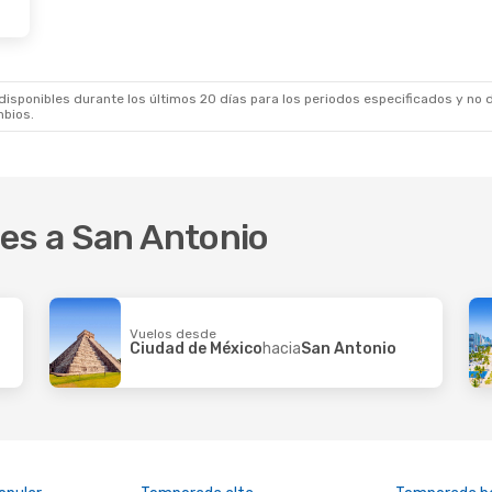
Sep.
- Lun., 14 Sep.
2 Escalas
Aires
- San Antonio
ico
3 Escalas
onio
- Buenos Aires
sponibles durante los últimos 20 días para los periodos especificados y no d
mbios.
res a San Antonio
Vuelos desde
Ciudad de México
hacia
San Antonio