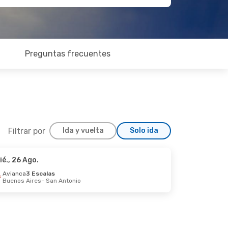
Preguntas frecuentes
Filtrar por
Ida y vuelta
Solo ida
ié., 26 Ago.
5 Sep.
Avianca
3 Escalas
Buenos Aires
- San Antonio
to
n Antonio
la
 - Durham