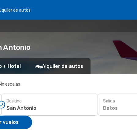
lquiler de autos
n Antonio
o + Hotel
Alquiler de autos
Sin escalas
Destino
Salida
Datos
r vuelos