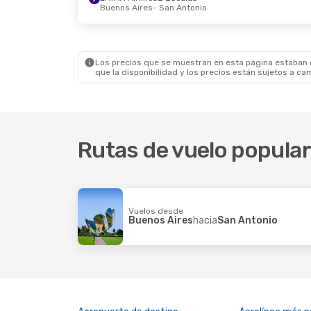
Buenos Aires
- San Antonio
Mié., 28 Oct.
- Lun., 2 Nov.
Jue., 10 
American Airlines
1 Escala
Avianca
Tampa
- San Antonio
Buenos 
American Airlines
1 Escala
Aeromex
San Antonio
- Tampa
San Ant
Los precios que se muestran en esta página estaban di
que la disponibilidad y los precios están sujetos a ca
Rutas de vuelo popula
Vuelos desde
Buenos Aires
hacia
San Antonio