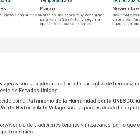
opular
Temporada alta
Temporada b
ays
marzo
noviembre
marzo es una época muy concurrida
noviembre es una temporada baja para
para volar a San Antonio según la
volar a San Ant
opinión de nuestros clientes
nuestros clien
 viajeros con una identidad forjada por siglos de herencia co
oeste de
Estados Unidos
.
nocido como
Patrimonio de la Humanidad por la UNESCO
, 
a
Villita Historic Arts Village
son los puntos donde la arquite
convivencia de tradiciones tejanas y mexicanas, por lo que 
o gastronómico.