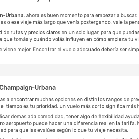
gn-Urbana
, ahora es buen momento para empezar a buscar.
as o ese viaje más largo que venís postergando, vale la pen
de rutas y precios claros en un solo lugar, para que pueda
ruta que tomás y cuándo volás influyen en cómo empieza tu v
e viene mejor. Encontrar el vuelo adecuado debería ser simp
a Champaign-Urbana
as a encontrar muchas opciones en distintos rangos de prec
i el tiempo es tu prioridad, un vuelo más corto significa má
rificar demasiada comodidad, tener algo de flexibilidad ayud
otro aeropuerto puede hacer una diferencia real en la tarif
ad para que las evalúes según lo que tu viaje necesita.