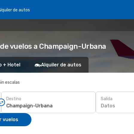
lquiler de autos
s de vuelos a Champaign-Urbana
o + Hotel
Alquiler de autos
Sin escalas
Destino
Salida
Datos
r vuelos