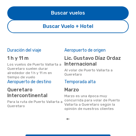
Buscar vuelos
Buscar Vuelo + Hotel
Duración del viaje
Aeropuerto de origen
Pre
1 h y 11 m
Lic. Gustavo Díaz Ordaz
U
Internacional
Los vuelos de Puerto Vallarta a
US$116 es el precio medio de un
Queretaro suelen durar
viaj
Al volar de Puerto Vallarta a
alrededor de 1 h y 11 m en
Que
Queretaro
tiempo de vuelo
con
Aeropuerto de destino
Temporada alta
basa
6 m
Queretaro
marzo
Intercontinental
marzo es una época muy
concurrida para volar de Puerto
Para la ruta de Puerto Vallarta a
Vallarta a Queretaro según la
Queretaro
opinión de nuestros clientes