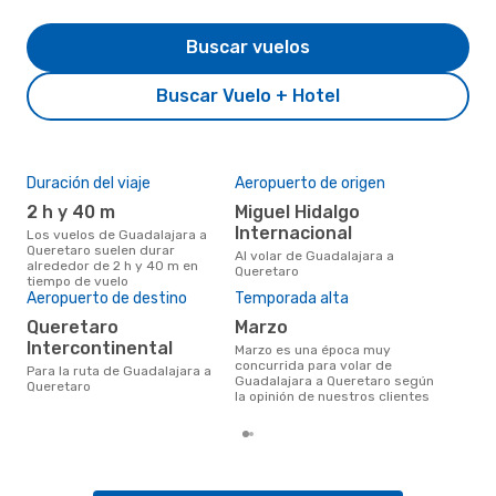
Buscar vuelos
Buscar Vuelo + Hotel
Duración del viaje
Aeropuerto de origen
Pre
2 h y 40 m
Miguel Hidalgo
U
Internacional
Los vuelos de Guadalajara a
US$140 es el precio medio de un
Queretaro suelen durar
viaj
Al volar de Guadalajara a
alrededor de 2 h y 40 m en
Que
Queretaro
tiempo de vuelo
con
Aeropuerto de destino
Temporada alta
basa
6 m
Queretaro
marzo
Intercontinental
marzo es una época muy
concurrida para volar de
Para la ruta de Guadalajara a
Guadalajara a Queretaro según
Queretaro
la opinión de nuestros clientes